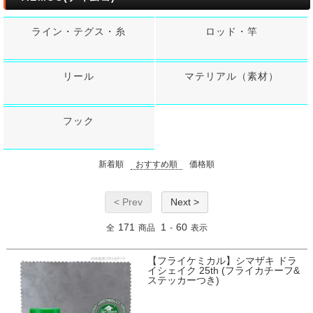
ライン・テグス・糸
ロッド・竿
リール
マテリアル（素材）
フック
新着順
おすすめ順
価格順
< Prev
Next >
171
1
60
全
商品
-
表示
【フライケミカル】シマザキ ドラ
イシェイク 25th (フライカチーフ&
ステッカーつき)