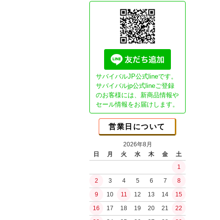
Essential"G
ガスブロ カス
CO2ガスマシ
GHK用パーツ
本体パーツ
マガジンパーツ
カスタム電動ガ
サバイバルJP公式lineです。
Essential1チ
サバイバルjp公式lineご登録
のお客様には、新商品情報や
NEO Essenti
ブッシュクラ
セール情報をお届けします。
SP DSGチュー
書籍
SPECTERチュ
JBA (日本ブッ
営業日について
ガチ勢セミオー
ブッシュクラフ
ライトチューン
2026年8月
ブッシュクラフ
日
月
火
水
木
金
土
コンセプトモデ
バークリバー(Bark
1
コンセプトモデ
Bush n' Blade
ショップ放出品
2
3
4
5
6
7
8
Bush Craft Inc.
カスタムオプシ
9
10
11
12
13
14
15
カウハヴァンプーッコ
ガスガン（リキ
Paja)
16
17
18
19
20
21
22
ガスブローバッ
イーバリンプーッコ
水の確保