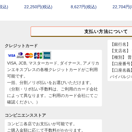
(税込)
22,250円(税込)
8,627円(税込)
22,704円
stRiver)
GFORCE)
TA)
支払い方法について
【銀行名】 
クレジットカード
【支店名】
【種別】 
VISA, JCB, マスターカード, ダイナース, アメリカ
【口座番号】 
ンエキスプレスの各種クレジットカードがご利用
【口座名義
可能です。
バイバルジ
一括、分割／リボ払いをお選びいただけます。
（分割・リボ払い手数料は、ご利用のカード会社
によって異なります。ご利用のカード会社にてご
確認ください。）
コンビニエンスストア
コンビニ各店でお支払いが可能です。
ご購入金額に応じて手数料がかかります。