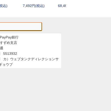
レザーマン(Leatherman)
(税込)
7,492円(税込)
68,464円(税込)
4,180円
ランスキー(LANSKY)
ワートホグ(WARTHOG)
サバイバルjp
シルキー(Silky)
その他シャープナー・アクセサリー
PayPay銀行
 すずめ支店
普通
5513932
】 カ）ウェブタンクディレクションサ
ギョウブ