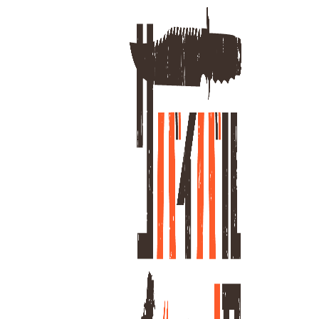
ホーム
TA
1
全
商