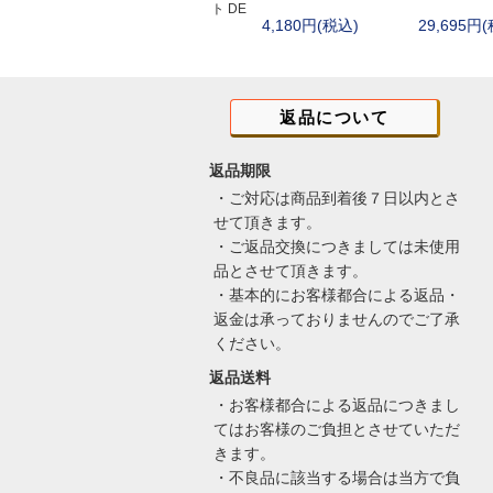
ト DE
4,180円(税込)
29,695円
オリジナル
フロストリバー(Fro
マグフォース(MA
サボッタ(SAVOT
返品について
ロスコ
親子
返品期限
・ご対応は商品到着後７日以内とさ
せて頂きます。
・ご返品交換につきましては未使用
品とさせて頂きます。
・基本的にお客様都合による返品・
返金は承っておりませんのでご了承
ください。
返品送料
・お客様都合による返品につきまし
てはお客様のご負担とさせていただ
きます。
・不良品に該当する場合は当方で負