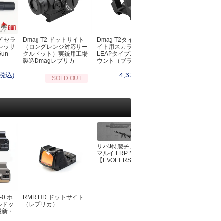
オノ・ナタ・ノコギリ・スコップ
ーチェーンライト
シルキー（Silky）
ッドランプ・L字ライト
プランディ(PRANDI）
ンタン
フロストリバー
転車用ライト
プ セラ
Dmag T2 ドットサイト
Dmag T2タイプドットサ
クイックBBQトン
バークリバー（BarkRiver）
レッサ
（ロングレンジ対応サー
イト用スカラーワークス
ェポンライト
Gun
クルドット）実銃用工場
LEAPタイプ1.93インチマ
ファルクニーベン（Fallkniven）
製造Dmagレプリカ
ウント（ブラック）
ットサイト
グレンスフォシュブルーク(GRANSFOR
EDマーカー
(税込)
4,378円(税込)
4,950円
SOLD OUT
BRUK）
生管理・救急医療キット
UST
急キット
モーラ（MORA）
イレ・おむつ
オンタリオ(Ontario)
風呂・お手ふき・タオル
ブローニング(Browning)
寒
アガワキャニオン（AGAWA CANYON）
マージェンシーブランケット
シャープナー・シース・アクセサリー
サバJ特製チューン 東京
マルイ FRP MK4
ーター
ンテナンス
【EVOLT RS】
眠
BushCraftInc.
ット
ビーバークラフト
生鳥獣対策
バークリバー(BarkRiver)
-0 ホ
RMR HD ドットサイト
東京マルイ 電動ガ
ファルクニーベン(FALLKNIVEM)
ルドッ
（レプリカ）
EVOLT M4シリ
最新・
81連/30連切替マ
ビクトリノックス(victorinox)