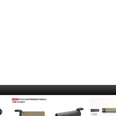
クマシンガン
S)
呼
Rothco
着火道具
釣
ALLKNIVEN)
ドガン
Maxpedition
脱
ャンティーンカップ
メタルマッチ・ファイヤースチール
ル
）
カートリッジ）
Survival Metrics
ハ
火打石(フリント)・火おこし道具
ロ
シース・アクセサリー
BCB international
ト
火口（ティンダー）
リ
ne）
コギリ・スコップ・その他
SAVOTTA
コ
ラ
サバイバルjp オリジナル火口（ティンダー）
ガン
5.11 Tactical
防
イ
Live Fire Gear 防水ティンダー
その他ツール
SCROLL
防
シ
エンバーリット（Emberlit）
BCB international
ラ
ケ
グレネード類
その他ティンダー
ガン
ー）
US.SHELBY
ロ
燃料
マ
ハンドグレネード
グリ
5
タ
着火剤
ランチャー系
その
リー
パ
ア
薪
食
ス
ストーブ・たき火台
そ
カ
Bush Craft Inc.
シ
ク
エンバーリット（Emberlit）
レル周辺
サリー
B
ポ
エスビット(Esbit)
E
狩
ト（タクティカル）
テ
リー
ラ
カップ
フ