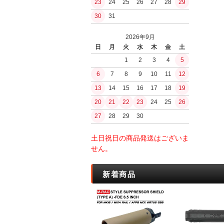
23
24
25
26
27
28
29
ガスブローバッ
PUUKKO THEDA
浄水
30
31
ファルクニーベン(F
その他ガスハン
水筒ボトル・キ
モーラ（MORA
ガスガン（CO2
BushCraftInc.
2026年9月
シャープナー・
CO2ハンドガン
ナルゲン（nalge
日
月
火
水
木
金
土
オノ・ナタ・ノ
CO2マシンガン
ロスコ
1
2
3
4
5
刃物
エアコッキング
サバイバルjp
6
7
8
9
10
11
12
火おこしグッズ
東京マルイ
BCBInternational
火おこし道具
13
14
15
16
17
18
19
内部メカ関連
FrostRiver
火口（ティンダ
20
21
22
23
24
25
26
バケツ
モーター
薪・その他燃料
27
28
29
30
電子トリガー
工芸／アクセサ
GATE
ストーブ
土日祝日の商品発送はございま
jefffron
ストーブセット
せん。
トリガー
ストーブ単体
チャンバー・バ
ストーブアクセ
新着商品
パッキン
水筒・ボトル
フラッシュライ
ボトル
ボトルアクセサ
キャンティーン