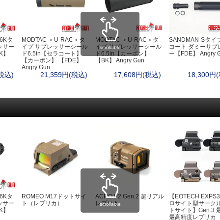
ポーチ
キ
ヘ
ラ
自
56Kタ
MODTAC ＜U-RAC＞タ
MODTAC ＜U-RAC＞タ
SANDMAN-Sタイ
ッサー
イプ サプレッサーシール
イプ サプレッサーシール
コート ダミーサプ
scrollable
ウ
K】
ド6.5in【セラコート】
ド6.5in【カーボン】
ー【FDE】 Angry 
【カーボン】 【FDE】
【BK】 Angry Gun
ド
Angry Gun
ベイルハンドルポット）
L
(税込)
21,359円(税込)
17,608円(税込)
18,300円
衛
救
ト
お
・ハンモック
防
エ
ターズテント
ヒ
睡
マ
野
56Kタ
ROMEO M17ドットサイ
ACRO P2 Gen.2 超リアル
【EOTECH EXPS3
ッサー
ト（レプリカ）
レプリカ
ロサイト型サーク
scrollable
K】
トサイト】Gen.3 
最高精度レプリカ
・カバー