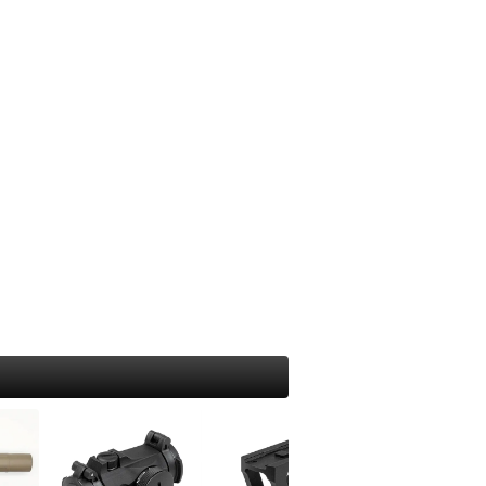
モーラ（MORA）
吸・特殊マスク
り
ホイッスル
オンタリオ(Ontario)
出・レスキュー
アー・フライ
サバイバルjp オリジナル
UST
ンディーツール
ッド・竿
UST
トップス(TOPS)
レース・マッピング・筆記用具
シグナルミラー
ール
フォールディング（折り畳み）
ンパス・方位磁石
イン・テグス・糸
BuchCraftInc.
ファルクニーベン(FALLKNIVEN)
水メモ帳
ンディケーター・マーカー
UST
スパイダルコ（SPYDERCO）
SCROLL
水ボールペン
ンカー・重り
海難・雪上
バック(BUCK)
イトインザレインアクセサリー
ミカル
メンテナンス
周辺サプライ
オンタリオ(Ontario)
ープ
テリアル（素材）
ス・オイル関連
BBローダー
UST
50 Fire Cord ティンダーパラコード
イイングツール
他
プロテクター
ツールナイフ（道具付き）
ラコード
クセサリー
レザーマン(leatherman)
器・テーブルウェア
タティックロープ
ビクトリノックス(victorinox)
の他・アクセサリー
トラリー
クラフトナイフ・カービングナイフ
ェルター
ッカー
BushcraftInc.
ushCraftIncハンモック
ット＆パン
Bush n’Blade
NOハンモック
猟
Casstrom
ント
CONDOR
イト・ランタン・マーカー
BeaverCraft
ラッシュライト