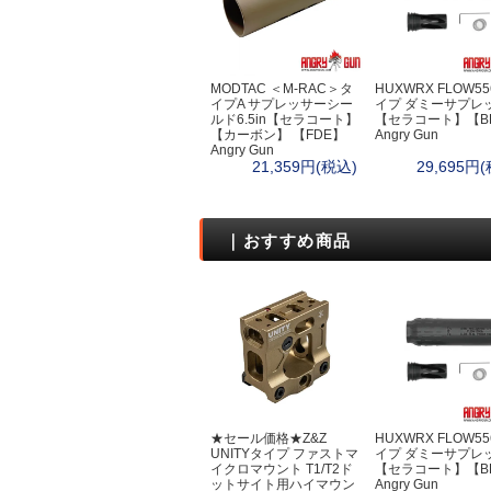
ボトルケース・
ファーニチャー
クッカー
カップ・お皿
MODTAC ＜M-RAC＞タ
HUXWRX FLOW5
イプA サプレッサーシー
イプ ダミーサプレ
カトラリー
ルド6.5in【セラコート】
【セラコート】【B
コンボセット
【カーボン】 【FDE】
Angry Gun
Angry Gun
たき火ポット（
21,359円(税込)
29,695円
ポット・カップ
ポット＆パン
狩猟採集
｜おすすめ商品
狩猟
テント・タープ
ハンモック
ブッシュクラフ
ウェア
ダンダードン
ディアハンター
★セール価格★Z&Z
HUXWRX FLOW5
サスタ
UNITYタイプ ファストマ
イプ ダミーサプレ
ロスコ
イクロマウント T1/T2ド
【セラコート】【B
ットサイト用ハイマウン
Angry Gun
ケース・バッグ