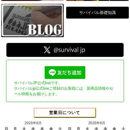
サバイバル基礎知識
サバイバルJP公式lineです。
サバイバルjp公式lineご登録のお客様には、新商品情報やセ
ール情報をお届けします。
営業日について
2026年8月
2026年9月
日
月
火
水
木
金
土
日
月
火
水
木
金
土