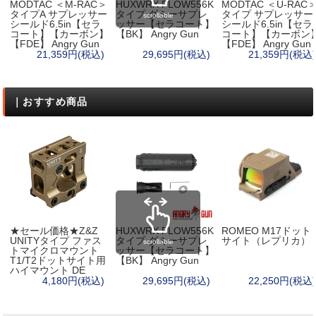
MODTAC ＜M-RAC＞
HUXWRX FLOW556K
MODTAC ＜U-RAC
タイプA サプレッサー
タイプ ダミーサプレ
タイプ サプレッサー
scrollable
シールド6.5in【セラ
ッサー【セラコート】
シールド6.5in【セラ
コート】【カーボン】
【BK】 Angry Gun
コート】【カーボン
【FDE】 Angry Gun
【FDE】 Angry Gun
21,359円(税込)
29,695円(税込)
21,359円(税込)
｜おすすめ商品
★セール価格★Z&Z
HUXWRX FLOW556K
ROMEO M17ドット
UNITYタイプ ファス
タイプ ダミーサプレ
サイト（レプリカ）
scrollable
トマイクロマウント
ッサー【セラコート】
T1/T2ドットサイト用
【BK】 Angry Gun
ハイマウント DE
4,180円(税込)
29,695円(税込)
22,250円(税込)