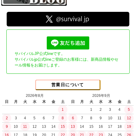
サバイバルJP公式lineです。
サバイバルjp公式lineご登録のお客様には、新商品情報やセ
ール情報をお届けします。
営業日について
2026年8月
2026年9月
日
月
火
水
木
金
土
日
月
火
水
木
金
土
1
1
2
3
4
5
2
3
4
5
6
7
8
6
7
8
9
10
11
12
9
10
11
12
13
14
15
13
14
15
16
17
18
19
16
17
18
19
20
21
22
20
21
22
23
24
25
26