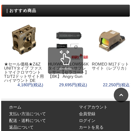
｜おすすめ商品
★セール価格★Z&Z
HUXWRX FLOW556K
ROMEO M17ドット
UNITYタイプ ファス
タイプ ダミーサプレ
サイト（レプリカ）
scrollable
トマイクロマウント
ッサー【セラコート】
T1/T2ドットサイト用
【BK】 Angry Gun
ハイマウント DE
4,180円(税込)
29,695円(税込)
22,250円(税込)
ホーム
マイアカウント
支払い方法について
会員登録
配送・送料について
ログイン
返品について
カートを見る