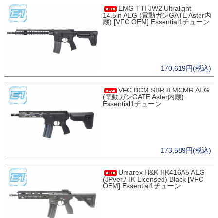
EMG TTI JW2 Ultralight
14.5in AEG (電動ガンGATE Aster内
蔵) [VFC OEM] Essential1チューン
170,619円(税込)
VFC BCM SBR 8 MCMR AEG
(電動ガンGATE Aster内蔵)
Essential1チューン
173,589円(税込)
Umarex H&K HK416A5 AEG
(JPver./HK Licensed) Black [VFC
OEM] Essential1チューン