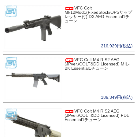
VFC Colt
Mk12Mod1(FixedStock/OPSサップ
レッサー付) DX AEG Essential1チ
ューン
216,929円(税込)
VFC Colt M4 RIS2 AEG
(JPver./COLT&DD Licensed) MIL-
BK Essential1チューン
186,349円(税込)
VFC Colt M4 RIS2 AEG
(JPver./COLT&DD Licensed) FDE
Essential1チューン