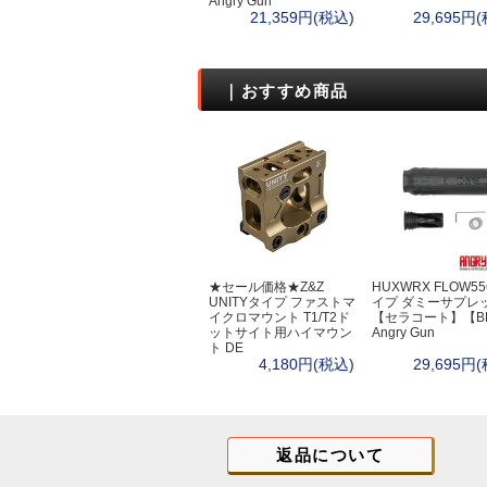
Angry Gun
21,359円(税込)
29,695円
｜おすすめ商品
★セール価格★Z&Z
HUXWRX FLOW5
UNITYタイプ ファストマ
イプ ダミーサプレ
イクロマウント T1/T2ド
【セラコート】【B
ットサイト用ハイマウン
Angry Gun
ト DE
4,180円(税込)
29,695円
返品について