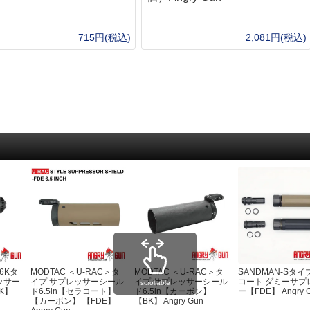
stRiver)
715円(税込)
2,081円(税込)
GFORCE)
TA)
56Kタ
MODTAC ＜U-RAC＞タ
MODTAC ＜U-RAC＞タ
SANDMAN-Sタイ
ッサー
イプ サプレッサーシール
イプ サプレッサーシール
コート ダミーサプ
scrollable
K】
ド6.5in【セラコート】
ド6.5in【カーボン】
ー【FDE】 Angry 
【カーボン】 【FDE】
【BK】 Angry Gun