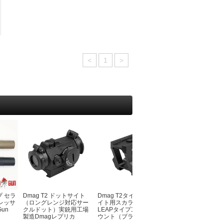
レザーマン(Leatherman)
ランスキー(LANSKY)
ワートホグ(WARTHOG)
サバイバルjp
シルキー(Silky)
<
1
>
その他シャープナー・アクセサリー
プ セラ
Dmag T2 ドットサイト
Dmag T2タイプドットサ
クイックBBQトン
レッサ
（ロングレンジ対応サー
イト用スカラーワークス
Gun
クルドット）実銃用工場
LEAPタイプ1.93インチマ
製造Dmagレプリカ
ウント（ブラック）