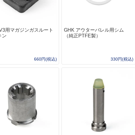
クマシンガン
S)
呼
Rothco
着火道具
釣
ALLKNIVEN)
ドガン
Maxpedition
脱
ャンティーンカップ
メタルマッチ・ファイヤースチール
ル
）
カートリッジ）
Survival Metrics
ハ
火打石(フリント)・火おこし道具
ロ
シース・アクセサリー
BCB international
ト
火口（ティンダー）
リ
ne）
 V3用マガジンガスルート
GHK アウターバレル用シム
コギリ・スコップ・その他
SAVOTTA
コ
ラ
サバイバルjp オリジナル火口（ティンダー）
キン
（純正PTFE製）
ガン
5.11 Tactical
防
イ
Live Fire Gear 防水ティンダー
その他ツール
SCROLL
防
シ
エンバーリット（Emberlit）
BCB international
ラ
ケ
グレネード類
その他ティンダー
ガン
660円(税込)
330円(税込)
ー）
US.SHELBY
ロ
燃料
マ
ハンドグレネード
グリ
5
タ
着火剤
ランチャー系
その
リー
パ
ア
薪
食
ス
ストーブ・たき火台
そ
カ
Bush Craft Inc.
シ
ク
エンバーリット（Emberlit）
レル周辺
サリー
B
ポ
エスビット(Esbit)
E
狩
ト（タクティカル）
テ
リー
ラ
カップ
フ