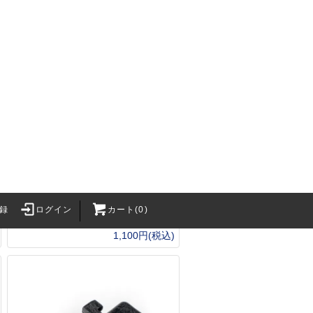
GHK M4系用バッファースプリ
ング【柔/長/寒季/フロン】
録
ログイン
カート(0)
Survival Gam
1,100円(税込)
・BB弾
バッテリー関連
2カートリッジ
バッテリー
h Craft Inc.
XT30Uコネクタ
LithiumPolymerBattery