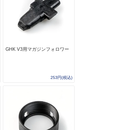
ルシン
T型コネクタ
LithiumPolymerBattery
フディノ
タミヤミニコネクタ
LithiumPolymerBatter
ーブランド
MR30コネクタ
LithiumPolymerBattery
ッドチャージ式ガス
BECコネクタ
LithiumPolymerBattery
京マルイ
充電器・放電器
ジカンパニー
コネクタ類
弾
GHK V3用マガジンフォロワー
h Craft Inc.
京マルイ
全の確保
ナイフ類
&G
体の保護
フィクスドブレード（固定刃）
ャケット・ブルゾン
バークリバー(BarkRiver)
253円(税込)
ャツ・アンダー
Bush n' Blade
トムス
Bush Craft inc.
部の保護
カウハヴァンプーッコパヤ(Kauhavan Puu
Paja)
ット・キャップ
SCROLL
イーバリンプーッコテーダス(IIVARIN
足の保護
PUUKKO THEDAS)
ックス
ファルクニーベン(FALLKNIVEN)
ローブ
バック(BUCK)
ューズ・ブーツ
糧の確保
救難信号