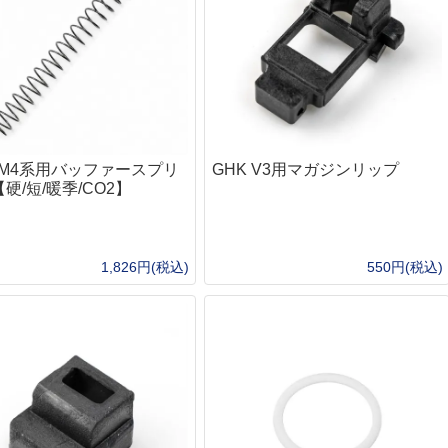
"チューン
次世代電動ガン
マ
タムオプション
ガスガン（フロン）
パ
ンガン
CO2ガスハンドガン
ノ
CO2ガスマシンガン
リキ
東
オプティクス（光学照準器）
ドットサイト
フ
ン
マグニファイア
BB
 M4系用バッファースプリ
GHK V3用マガジンリップ
ューン
Bus
スコープ
硬/短/暖季/CO2】
al1チューン
東
ウェポンライト
フト
サバイバルキット・非常袋
安
ン
ハンドガン
G
非常持ち出し袋
身
ーン
長物
シュクラフト協会)
サバイバルjp オリジナル
ジ
1,826円(税込)
550円(税込)
ダー
バイポッド
トセット
Bush Craft inc.
シ
フォアグリップ
カスタム
サバイバルキット
ボ
トナイフ
ストック
ル
頭
サバイバルjp オリジナル
River)
本体外装
ル＜即納＞
BCB international
ハ
サイレンサー・サプレッサー
SCROLL
SCROLL
手
S.O.L.
ョン
ケース・バッグ・ポーチ
ソ
パヤ(Kauhavan Puukko
ッドチャージ）
Frost River
グ
クハンドガン
テーダス(IIVARIN
MAGFORCE
シ
火の確保
食