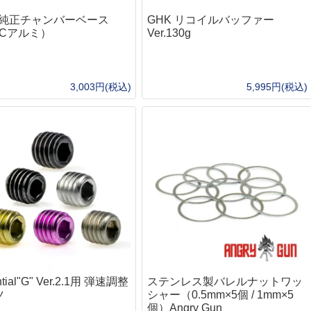
ポーチ
キ
K 純正チャンバーベース
GHK リコイルバッファー
ヘ
NCアルミ）
Ver.130g
ラ
自
ウ
3,003円(税込)
5,995円(税込)
ド
ベイルハンドルポット）
L
衛
救
ト
お
・ハンモック
防
エ
ターズテント
ヒ
睡
マ
野
ntial"G" Ver.2.1用 弾速調整
ステンレス製バレルナットワッ
ツ
シャー（0.5mm×5個 / 1mm×5
個）Angry Gun
・カバー