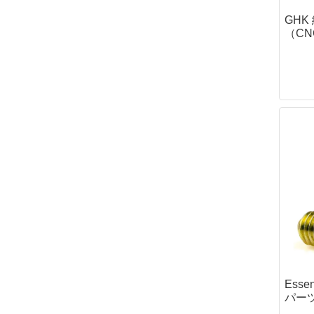
ボトルケース・
GH
ファーニチャー
（C
クッカー
カップ・お皿
カトラリー
コンボセット
たき火ポット（
ポット・カップ
ポット＆パン
狩猟採集
狩猟
テント・タープ
ハンモック
ブッシュクラフ
ウェア
ダンダードン
ディアハンター
サスタ
Esse
パー
ロスコ
ケース・バッグ