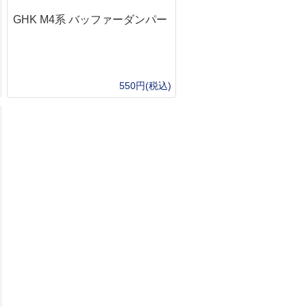
オノ・ナタ・ノコギリ・スコップ
ーチェーンライト
シルキー（Silky）
GHK M4系 バッファーダンパー
ッドランプ・L字ライト
プランディ(PRANDI）
ンタン
フロストリバー
転車用ライト
バークリバー（BarkRiver）
ェポンライト
ファルクニーベン（Fallkniven）
550円(税込)
ットサイト
グレンスフォシュブルーク(GRANSFOR
EDマーカー
BRUK）
生管理・救急医療キット
UST
急キット
モーラ（MORA）
イレ・おむつ
オンタリオ(Ontario)
風呂・お手ふき・タオル
ブローニング(Browning)
寒
アガワキャニオン（AGAWA CANYON）
マージェンシーブランケット
シャープナー・シース・アクセサリー
ーター
ンテナンス
眠
BushCraftInc.
ット
ビーバークラフト
生鳥獣対策
バークリバー(BarkRiver)
ファルクニーベン(FALLKNIVEM)
ビクトリノックス(victorinox)