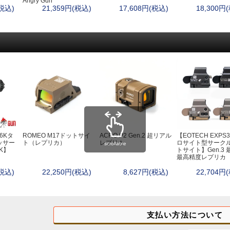
Angry Gun
(税込)
21,359円(税込)
17,608円(税込)
18,300円
56Kタ
ROMEO M17ドットサイ
ACRO P2 Gen.2 超リアル
【EOTECH EXPS3
ッサー
ト（レプリカ）
レプリカ
ロサイト型サーク
scrollable
K】
トサイト】Gen.3 
最高精度レプリカ
(税込)
22,250円(税込)
8,627円(税込)
22,704円
支払い方法について