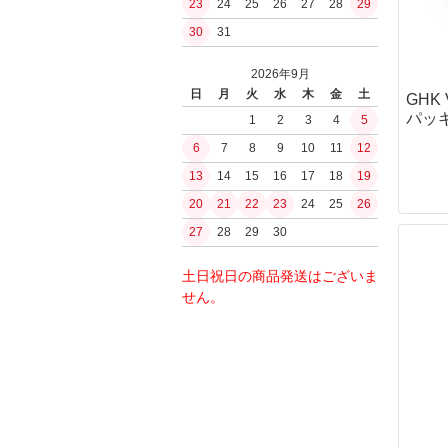
23
24
25
26
27
28
29
ガスブローバッ
PUUKKO THEDA
浄水
30
31
ファルクニーベン(F
その他ガスハン
水筒ボトル・キ
モーラ（MORA
ガスガン（CO2
BushCraftInc.
2026年9月
シャープナー・
CO2ハンドガン
ナルゲン（nalge
日
月
火
水
木
金
土
GHK
オノ・ナタ・ノ
CO2マシンガン
ロスコ
パッ
1
2
3
4
5
刃物
エアコッキング
サバイバルjp
6
7
8
9
10
11
12
火おこしグッズ
東京マルイ
BCBInternational
火おこし道具
13
14
15
16
17
18
19
内部メカ関連
FrostRiver
火口（ティンダ
20
21
22
23
24
25
26
バケツ
モーター
薪・その他燃料
27
28
29
30
電子トリガー
工芸／アクセサ
GATE
ストーブ
土日祝日の商品発送はございま
jefffron
ストーブセット
せん。
トリガー
ストーブ単体
チャンバー・バ
ストーブアクセ
パッキン
水筒・ボトル
フラッシュライ
ボトル
ボトルアクセサ
キャンティーン