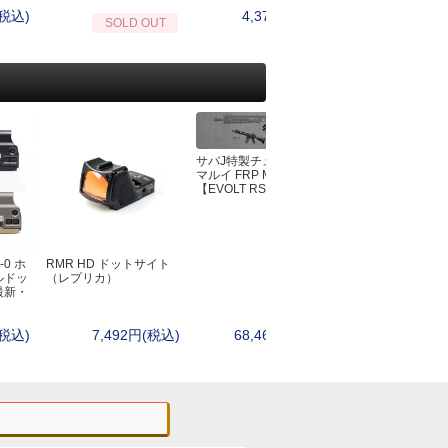
(税込)
4,378円(税込)
4,950円
SOLD OUT
サバJ特製チューン 東京
マルイ FRP MK4
【EVOLT RS】
-0 ホ
RMR HD ドットサイト
東京マルイ 電動ガ
ルドッ
（レプリカ）
EVOLT M4シリ
最新・
81連/30連切替マ
(税込)
7,492円(税込)
68,464円(税込)
4,180円