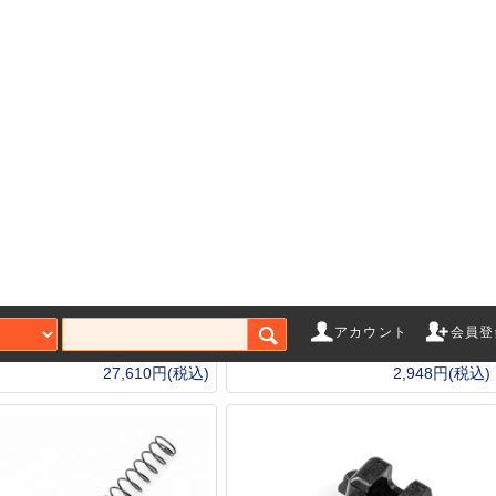
製 HK416A5装着可
IRON Airsoft GHK用エクステン
SSELE (ガイズリー) SMR
ドテイクダウンピン・ピボット
 10.5inch ハンドガード
ピンセット
Earth
アカウント
会員登
GBB/PTW)Airsoft Artisan
27,610円(税込)
2,948円(税込)
ゲーム
エアガンアクセサリー
ガス
ローバック
マガジン
CO
ト（ガス）
スタンダード電動ガン
Bus