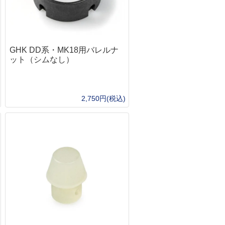
モーラ（MORA）
吸・特殊マスク
り
ホイッスル
オンタリオ(Ontario)
出・レスキュー
アー・フライ
サバイバルjp オリジナル
UST
ンディーツール
ッド・竿
UST
トップス(TOPS)
レース・マッピング・筆記用具
シグナルミラー
ール
GHK DD系・MK18用バレルナ
フォールディング（折り畳み）
ンパス・方位磁石
イン・テグス・糸
BuchCraftInc.
ット（シムなし）
ファルクニーベン(FALLKNIVEN)
水メモ帳
ンディケーター・マーカー
UST
スパイダルコ（SPYDERCO）
SCROLL
水ボールペン
ンカー・重り
海難・雪上
バック(BUCK)
イトインザレインアクセサリー
ミカル
メンテナンス
周辺サプライ
オンタリオ(Ontario)
2,750円(税込)
ープ
テリアル（素材）
ス・オイル関連
BBローダー
UST
50 Fire Cord ティンダーパラコード
イイングツール
他
プロテクター
ツールナイフ（道具付き）
ラコード
クセサリー
レザーマン(leatherman)
器・テーブルウェア
タティックロープ
ビクトリノックス(victorinox)
の他・アクセサリー
トラリー
クラフトナイフ・カービングナイフ
ェルター
ッカー
BushcraftInc.
ushCraftIncハンモック
ット＆パン
Bush n’Blade
NOハンモック
猟
Casstrom
ント
CONDOR
イト・ランタン・マーカー
BeaverCraft
ラッシュライト