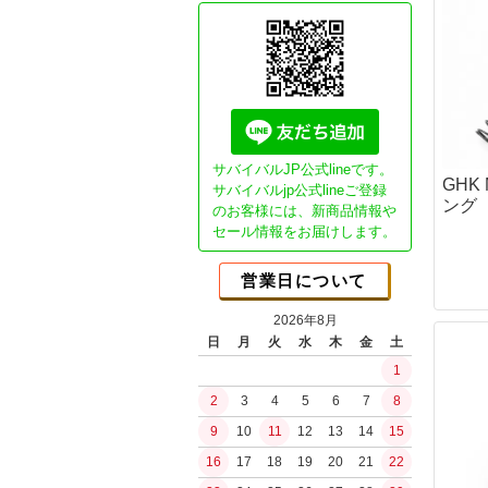
Essential"G
ガスブロ カス
CO2ガスマシ
GHK用パーツ
本体パーツ
マガジンパーツ
カスタム電動ガ
サバイバルJP公式lineです。
GHK
Essential1チ
サバイバルjp公式lineご登録
ング【
のお客様には、新商品情報や
NEO Essenti
ブッシュクラ
セール情報をお届けします。
SP DSGチュー
書籍
SPECTERチュ
JBA (日本ブッ
営業日について
ガチ勢セミオー
ブッシュクラフ
ライトチューン
2026年8月
ブッシュクラフ
日
月
火
水
木
金
土
コンセプトモデ
バークリバー(Bark
1
コンセプトモデ
Bush n' Blade
ショップ放出品
2
3
4
5
6
7
8
Bush Craft Inc.
カスタムオプシ
9
10
11
12
13
14
15
カウハヴァンプーッコ
ガスガン（リキ
Paja)
16
17
18
19
20
21
22
ガスブローバッ
イーバリンプーッコ
水の確保