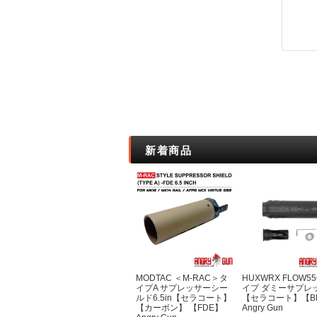
オリジナル
フロストリバー(Fro
マグフォース(MA
サボッタ(SAVOT
ロスコ
親子
新着商品
MODTAC ＜M-RAC＞タ
HUXWRX FLOW5
イプA サプレッサーシー
イプ ダミーサプレ
ルド6.5in【セラコート】
【セラコート】【B
【カーボン】 【FDE】
Angry Gun