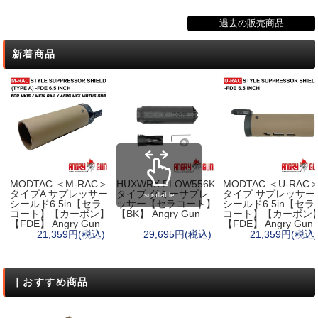
過去の販売商品
新着商品
MODTAC ＜M-RAC＞
HUXWRX FLOW556K
MODTAC ＜U-RAC
タイプA サプレッサー
タイプ ダミーサプレ
タイプ サプレッサー
scrollable
シールド6.5in【セラ
ッサー【セラコート】
シールド6.5in【セラ
コート】【カーボン】
【BK】 Angry Gun
コート】【カーボン
【FDE】 Angry Gun
【FDE】 Angry Gun
21,359円(税込)
29,695円(税込)
21,359円(税込)
｜おすすめ商品