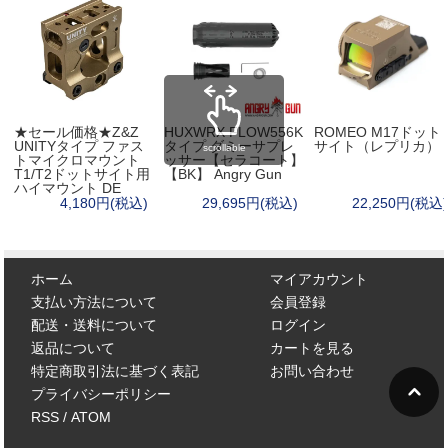
★セール価格★Z&Z
HUXWRX FLOW556K
ROMEO M17ドット
UNITYタイプ ファス
タイプ ダミーサプレ
サイト（レプリカ）
scrollable
トマイクロマウント
ッサー【セラコート】
T1/T2ドットサイト用
【BK】 Angry Gun
ハイマウント DE
4,180円(税込)
29,695円(税込)
22,250円(税込)
ホーム
マイアカウント
支払い方法について
会員登録
配送・送料について
ログイン
返品について
カートを見る
特定商取引法に基づく表記
お問い合わせ
プライバシーポリシー
RSS
/
ATOM