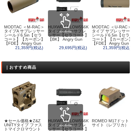
MODTAC ＜M-RAC＞
HUXWRX FLOW556K
MODTAC ＜U-RAC
タイプA サプレッサー
タイプ ダミーサプレ
タイプ サプレッサー
scrollable
シールド6.5in【セラ
ッサー【セラコート】
シールド6.5in【セラ
コート】【カーボン】
【BK】 Angry Gun
コート】【カーボン
【FDE】 Angry Gun
【FDE】 Angry Gun
21,359円(税込)
29,695円(税込)
21,359円(税込)
｜おすすめ商品
★セール価格★Z&Z
HUXWRX FLOW556K
ROMEO M17ドット
UNITYタイプ ファス
タイプ ダミーサプレ
サイト（レプリカ）
scrollable
トマイクロマウント
ッサー【セラコート】