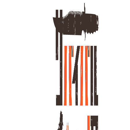
ホーム
シ
1
全
商