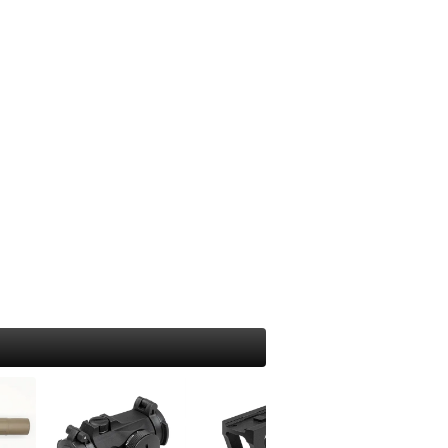
モーラ（MORA）
吸・特殊マスク
り
ホイッスル
オンタリオ(Ontario)
出・レスキュー
アー・フライ
サバイバルjp オリジナル
UST
ンディーツール
ッド・竿
UST
トップス(TOPS)
レース・マッピング・筆記用具
シグナルミラー
ール
フォールディング（折り畳み）
ンパス・方位磁石
イン・テグス・糸
BuchCraftInc.
ファルクニーベン(FALLKNIVEN)
水メモ帳
ンディケーター・マーカー
UST
スパイダルコ（SPYDERCO）
SCROLL
水ボールペン
ンカー・重り
海難・雪上
バック(BUCK)
イトインザレインアクセサリー
ミカル
メンテナンス
周辺サプライ
オンタリオ(Ontario)
ープ
テリアル（素材）
ス・オイル関連
BBローダー
UST
50 Fire Cord ティンダーパラコード
イイングツール
他
プロテクター
ツールナイフ（道具付き）
ラコード
クセサリー
レザーマン(leatherman)
器・テーブルウェア
タティックロープ
ビクトリノックス(victorinox)
の他・アクセサリー
トラリー
クラフトナイフ・カービングナイフ
ェルター
ッカー
BushcraftInc.
ushCraftIncハンモック
ット＆パン
Bush n’Blade
NOハンモック
猟
Casstrom
ント
CONDOR
イト・ランタン・マーカー
BeaverCraft
ラッシュライト