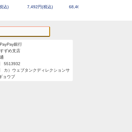
レザーマン(Leatherman)
(税込)
7,492円(税込)
68,464円(税込)
4,180円
ランスキー(LANSKY)
ワートホグ(WARTHOG)
サバイバルjp
シルキー(Silky)
その他シャープナー・アクセサリー
PayPay銀行
 すずめ支店
普通
5513932
】 カ）ウェブタンクディレクションサ
ギョウブ