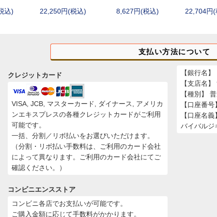
(税込)
22,250円(税込)
8,627円(税込)
22,704円
stRiver)
GFORCE)
TA)
支払い方法について
【銀行名】 
クレジットカード
【支店名】
【種別】 
VISA, JCB, マスターカード, ダイナース, アメリカ
【口座番号】 
ンエキスプレスの各種クレジットカードがご利用
【口座名義
可能です。
バイバルジ
一括、分割／リボ払いをお選びいただけます。
（分割・リボ払い手数料は、ご利用のカード会社
によって異なります。ご利用のカード会社にてご
確認ください。）
コンビニエンスストア
コンビニ各店でお支払いが可能です。
ご購入金額に応じて手数料がかかります。