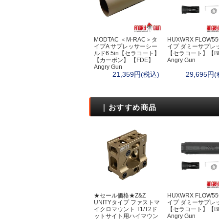
ボトルケース・
ファーニチャー
クッカー
カップ・お皿
MODTAC ＜M-RAC＞タ
HUXWRX FLOW5
イプA サプレッサーシー
イプ ダミーサプレ
カトラリー
ルド6.5in【セラコート】
【セラコート】【B
コンボセット
【カーボン】 【FDE】
Angry Gun
Angry Gun
たき火ポット（
21,359円(税込)
29,695円
ポット・カップ
ポット＆パン
狩猟採集
｜おすすめ商品
狩猟
テント・タープ
ハンモック
ブッシュクラフ
ウェア
ダンダードン
ディアハンター
★セール価格★Z&Z
HUXWRX FLOW5
サスタ
UNITYタイプ ファストマ
イプ ダミーサプレ
ロスコ
イクロマウント T1/T2ド
【セラコート】【B
ットサイト用ハイマウン
Angry Gun
ケース・バッグ