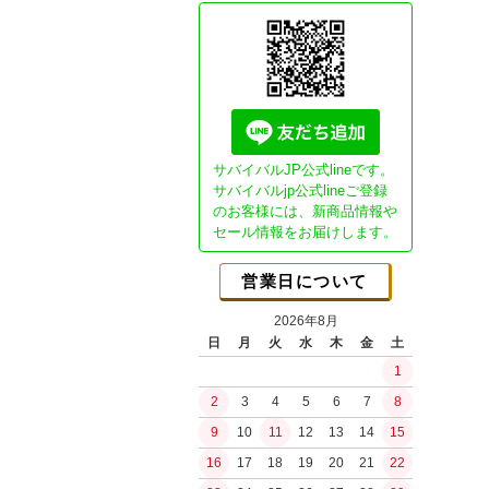
Essential"G
ガスブロ カス
CO2ガスマシ
GHK用パーツ
本体パーツ
マガジンパーツ
カスタム電動ガ
サバイバルJP公式lineです。
Essential1チ
サバイバルjp公式lineご登録
のお客様には、新商品情報や
NEO Essenti
ブッシュクラ
セール情報をお届けします。
SP DSGチュー
書籍
SPECTERチュ
JBA (日本ブッ
営業日について
ガチ勢セミオー
ブッシュクラフ
ライトチューン
2026年8月
ブッシュクラフ
日
月
火
水
木
金
土
コンセプトモデ
バークリバー(Bark
1
コンセプトモデ
Bush n' Blade
ショップ放出品
2
3
4
5
6
7
8
Bush Craft Inc.
カスタムオプシ
9
10
11
12
13
14
15
カウハヴァンプーッコ
ガスガン（リキ
Paja)
16
17
18
19
20
21
22
ガスブローバッ
イーバリンプーッコ
水の確保