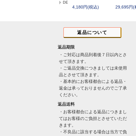
ト DE
4,180円(税込)
29,695円
オリジナル
フロストリバー(Fro
マグフォース(MA
サボッタ(SAVOT
返品について
ロスコ
親子
返品期限
・ご対応は商品到着後７日以内とさ
せて頂きます。
・ご返品交換につきましては未使用
品とさせて頂きます。
・基本的にお客様都合による返品・
返金は承っておりませんのでご了承
ください。
返品送料
・お客様都合による返品につきまし
てはお客様のご負担とさせていただ
きます。
・不良品に該当する場合は当方で負