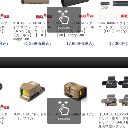
ポーチ
キ
ヘ
ラ
自
56Kタ
MODTAC ＜U-RAC＞タ
MODTAC ＜U-RAC＞タ
SANDMAN-Sタイ
ッサー
イプ サプレッサーシール
イプ サプレッサーシール
コート ダミーサプ
scrollable
ウ
K】
ド6.5in【セラコート】
ド6.5in【カーボン】
ー【FDE】 Angry 
【カーボン】 【FDE】
【BK】 Angry Gun
ド
Angry Gun
ベイルハンドルポット）
L
(税込)
21,359円(税込)
17,608円(税込)
18,300円
衛
救
ト
お
・ハンモック
防
エ
ターズテント
ヒ
睡
マ
野
56Kタ
ROMEO M17ドットサイ
ACRO P2 Gen.2 超リアル
【EOTECH EXPS3
ッサー
ト（レプリカ）
レプリカ
ロサイト型サーク
scrollable
K】
トサイト】Gen.3 
最高精度レプリカ
・カバー