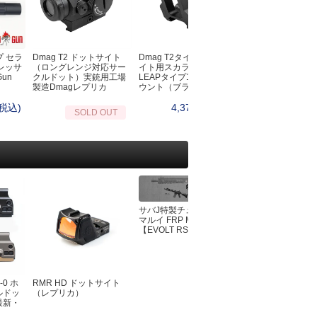
オノ・ナタ・ノコギリ・スコップ
ーチェーンライト
シルキー（Silky）
ッドランプ・L字ライト
プランディ(PRANDI）
ンタン
フロストリバー
転車用ライト
プ セラ
Dmag T2 ドットサイト
Dmag T2タイプドットサ
クイックBBQトン
バークリバー（BarkRiver）
レッサ
（ロングレンジ対応サー
イト用スカラーワークス
ェポンライト
Gun
クルドット）実銃用工場
LEAPタイプ1.93インチマ
ファルクニーベン（Fallkniven）
製造Dmagレプリカ
ウント（ブラック）
ットサイト
グレンスフォシュブルーク(GRANSFOR
EDマーカー
(税込)
4,378円(税込)
4,950円
SOLD OUT
BRUK）
生管理・救急医療キット
UST
急キット
モーラ（MORA）
イレ・おむつ
オンタリオ(Ontario)
風呂・お手ふき・タオル
ブローニング(Browning)
寒
アガワキャニオン（AGAWA CANYON）
マージェンシーブランケット
シャープナー・シース・アクセサリー
サバJ特製チューン 東京
マルイ FRP MK4
ーター
ンテナンス
【EVOLT RS】
眠
BushCraftInc.
ット
ビーバークラフト
生鳥獣対策
バークリバー(BarkRiver)
-0 ホ
RMR HD ドットサイト
東京マルイ 電動ガ
ファルクニーベン(FALLKNIVEM)
ルドッ
（レプリカ）
EVOLT M4シリ
最新・
81連/30連切替マ
ビクトリノックス(victorinox)