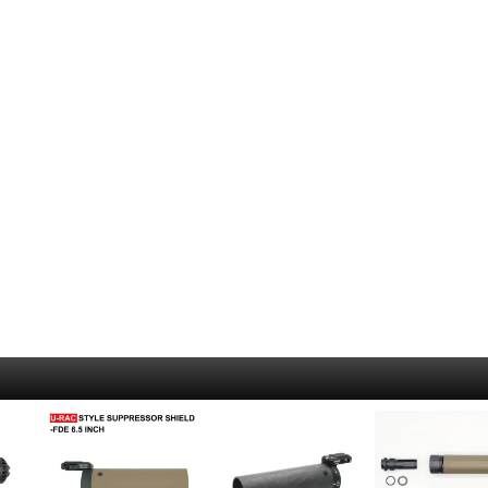
クマシンガン
S)
呼
Rothco
着火道具
釣
ALLKNIVEN)
ドガン
Maxpedition
脱
ャンティーンカップ
メタルマッチ・ファイヤースチール
ル
）
カートリッジ）
Survival Metrics
ハ
火打石(フリント)・火おこし道具
ロ
シース・アクセサリー
BCB international
ト
火口（ティンダー）
リ
ne）
コギリ・スコップ・その他
SAVOTTA
コ
ラ
サバイバルjp オリジナル火口（ティンダー）
ガン
5.11 Tactical
防
イ
Live Fire Gear 防水ティンダー
その他ツール
SCROLL
防
シ
エンバーリット（Emberlit）
BCB international
ラ
ケ
グレネード類
その他ティンダー
ガン
ー）
US.SHELBY
ロ
燃料
マ
ハンドグレネード
グリ
5
タ
着火剤
ランチャー系
その
リー
パ
ア
薪
食
ス
ストーブ・たき火台
そ
カ
Bush Craft Inc.
シ
ク
エンバーリット（Emberlit）
レル周辺
サリー
B
ポ
エスビット(Esbit)
E
狩
ト（タクティカル）
テ
リー
ラ
カップ
フ