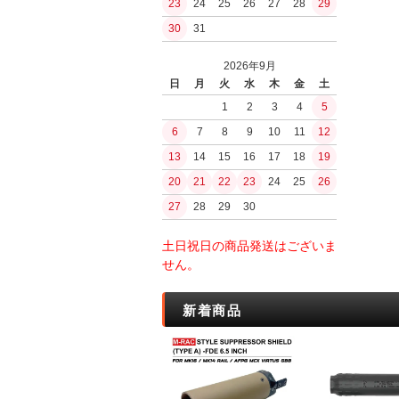
23
24
25
26
27
28
29
ガスブローバッ
PUUKKO THEDA
浄水
30
31
ファルクニーベン(F
その他ガスハン
水筒ボトル・キ
モーラ（MORA
ガスガン（CO2
BushCraftInc.
2026年9月
シャープナー・
CO2ハンドガン
ナルゲン（nalge
日
月
火
水
木
金
土
オノ・ナタ・ノ
CO2マシンガン
ロスコ
1
2
3
4
5
刃物
エアコッキング
サバイバルjp
6
7
8
9
10
11
12
火おこしグッズ
東京マルイ
BCBInternational
火おこし道具
13
14
15
16
17
18
19
内部メカ関連
FrostRiver
火口（ティンダ
20
21
22
23
24
25
26
バケツ
モーター
薪・その他燃料
27
28
29
30
電子トリガー
工芸／アクセサ
GATE
ストーブ
土日祝日の商品発送はございま
jefffron
ストーブセット
せん。
トリガー
ストーブ単体
チャンバー・バ
ストーブアクセ
新着商品
パッキン
水筒・ボトル
フラッシュライ
ボトル
ボトルアクセサ
キャンティーン