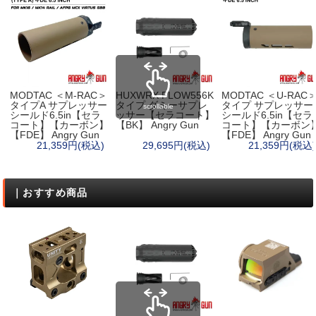
MODTAC ＜M-RAC＞
HUXWRX FLOW556K
MODTAC ＜U-RAC
タイプA サプレッサー
タイプ ダミーサプレ
タイプ サプレッサー
scrollable
シールド6.5in【セラ
ッサー【セラコート】
シールド6.5in【セラ
コート】【カーボン】
【BK】 Angry Gun
コート】【カーボン
【FDE】 Angry Gun
【FDE】 Angry Gun
21,359円(税込)
29,695円(税込)
21,359円(税込)
｜おすすめ商品