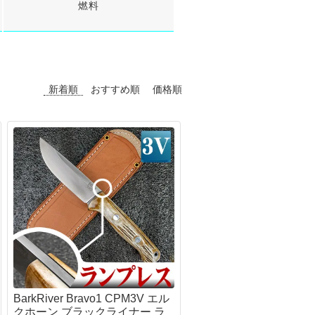
燃料
モーラ（MORA）
吸・特殊マスク
り
ホイッスル
オンタリオ(Ontario)
出・レスキュー
アー・フライ
サバイバルjp オリジナル
UST
ンディーツール
ッド・竿
UST
トップス(TOPS)
レース・マッピング・筆記用具
シグナルミラー
ール
フォールディング（折り畳み）
ンパス・方位磁石
イン・テグス・糸
BuchCraftInc.
ファルクニーベン(FALLKNIVEN)
新着順
おすすめ順
価格順
水メモ帳
ンディケーター・マーカー
UST
スパイダルコ（SPYDERCO）
SCROLL
水ボールペン
ンカー・重り
海難・雪上
バック(BUCK)
イトインザレインアクセサリー
ミカル
メンテナンス
周辺サプライ
オンタリオ(Ontario)
ープ
テリアル（素材）
ス・オイル関連
BBローダー
UST
50 Fire Cord ティンダーパラコード
イイングツール
他
プロテクター
ツールナイフ（道具付き）
ラコード
クセサリー
レザーマン(leatherman)
器・テーブルウェア
タティックロープ
ビクトリノックス(victorinox)
の他・アクセサリー
トラリー
クラフトナイフ・カービングナイフ
ェルター
ッカー
BushcraftInc.
ushCraftIncハンモック
ット＆パン
Bush n’Blade
NOハンモック
猟
Casstrom
ント
CONDOR
イト・ランタン・マーカー
BarkRiver Bravo1 CPM3V エル
BeaverCraft
ラッシュライト
クホーン ブラックライナー ラ