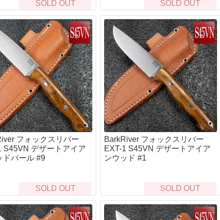
SOLD OUT
SOLD OUT
stRiver)
GFORCE)
TA)
kRiver フォックスリバー
BarkRiver フォックスリバー
-1 S45VN デザートアイア
EXT-1 S45VN デザートアイア
ドバール #9
ンウッド #1
SOLD OUT
SOLD OUT