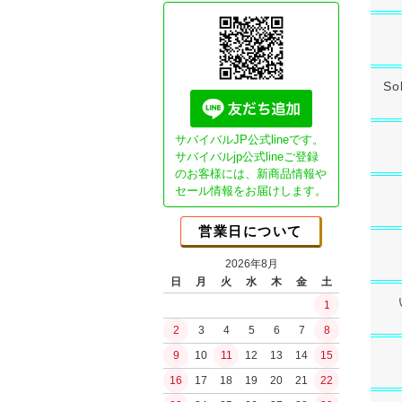
Essential"G
ガスブロ カス
CO2ガスマシ
GHK用パーツ
So
本体パーツ
マガジンパーツ
カスタム電動ガ
サバイバルJP公式lineです。
Essential1チ
サバイバルjp公式lineご登録
のお客様には、新商品情報や
NEO Essenti
ブッシュクラ
セール情報をお届けします。
SP DSGチュー
書籍
SPECTERチュ
JBA (日本ブッ
営業日について
ガチ勢セミオー
ブッシュクラフ
ライトチューン
2026年8月
ブッシュクラフ
日
月
火
水
木
金
土
コンセプトモデ
バークリバー(Bark
1
コンセプトモデ
Bush n' Blade
ショップ放出品
2
3
4
5
6
7
8
Bush Craft Inc.
カスタムオプシ
9
10
11
12
13
14
15
カウハヴァンプーッコ
ガスガン（リキ
Paja)
16
17
18
19
20
21
22
ガスブローバッ
イーバリンプーッコ
水の確保