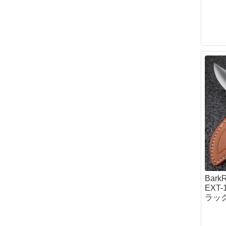
ボトルケース・
ファーニチャー
クッカー
カップ・お皿
カトラリー
コンボセット
たき火ポット（
ポット・カップ
ポット＆パン
狩猟採集
狩猟
テント・タープ
ハンモック
ブッシュクラフ
ウェア
Bar
ダンダードン
EXT
ディアハンター
ラック
サスタ
ロスコ
ケース・バッグ