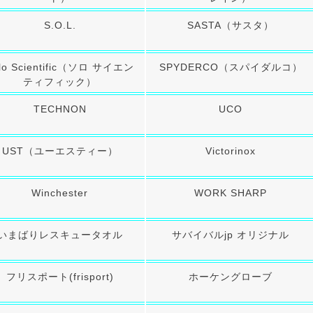
"チューン
次世代電動ガン
マ
タムオプション
ガスガン（フロン）
パ
S.O.L.
SASTA（サスタ）
ンガン
CO2ガスハンドガン
ノ
CO2ガスマシンガン
リキ
lo Scientific（ソロ サイエン
SPYDERCO（スパイダルコ）
東
オプティクス（光学照準器）
ティフィック）
ドットサイト
フ
ン
マグニファイア
BB
TECHNON
UCO
ューン
Bus
スコープ
al1チューン
東
ウェポンライト
フト
サバイバルキット・非常袋
安
UST（ユーエスティー）
Victorinox
ン
ハンドガン
G
非常持ち出し袋
身
ーン
長物
シュクラフト協会)
サバイバルjp オリジナル
ジ
ダー
バイポッド
Winchester
WORK SHARP
トセット
Bush Craft inc.
シ
フォアグリップ
カスタム
サバイバルキット
ボ
トナイフ
ストック
ル
頭
サバイバルjp オリジナル
River)
いまばりレスキュータオル
サバイバルjp オリジナル
本体外装
ル＜即納＞
BCB international
ハ
サイレンサー・サプレッサー
SCROLL
SCROLL
手
S.O.L.
ョン
ケース・バッグ・ポーチ
フリスポート(frisport)
ホーケングローブ
ソ
パヤ(Kauhavan Puukko
ッドチャージ）
Frost River
グ
クハンドガン
テーダス(IIVARIN
MAGFORCE
シ
火の確保
食