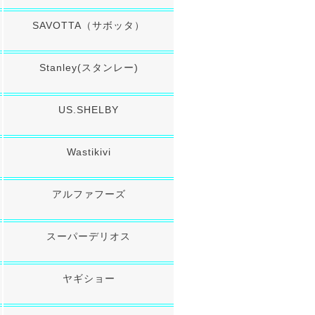
ルシン
T型コネクタ
LithiumPolymerBattery
フディノ
タミヤミニコネクタ
LithiumPolymerBatter
SAVOTTA（サボッタ）
ーブランド
MR30コネクタ
LithiumPolymerBattery
ッドチャージ式ガス
BECコネクタ
LithiumPolymerBattery
Stanley(スタンレー)
京マルイ
充電器・放電器
ジカンパニー
コネクタ類
弾
US.SHELBY
h Craft Inc.
京マルイ
全の確保
ナイフ類
Wastikivi
&G
体の保護
フィクスドブレード（固定刃）
ャケット・ブルゾン
バークリバー(BarkRiver)
アルファフーズ
ャツ・アンダー
Bush n' Blade
トムス
Bush Craft inc.
部の保護
カウハヴァンプーッコパヤ(Kauhavan Puu
スーパーデリオス
Paja)
ット・キャップ
SCROLL
イーバリンプーッコテーダス(IIVARIN
足の保護
PUUKKO THEDAS)
ヤギショー
ックス
ファルクニーベン(FALLKNIVEN)
ローブ
バック(BUCK)
ューズ・ブーツ
糧の確保
救難信号