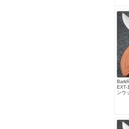
オリジナル
フロストリバー(Fro
マグフォース(MA
サボッタ(SAVOT
ロスコ
親子
Bar
EXT
ンウッ