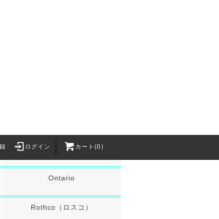
CONDOR Tool&Knife
Emberlit
HANZ（ハンツ）
LIGHT MY FIRE（ライトマイフ
ァイヤー）
MAGFORCE(マグフォース)
録
ログイン
カート(0)
MPOWERD
Survival Gam
Ontario
・BB弾
バッテリー関連
2カートリッジ
バッテリー
Rothco（ロスコ）
h Craft Inc.
XT30Uコネクタ
LithiumPolymerBattery