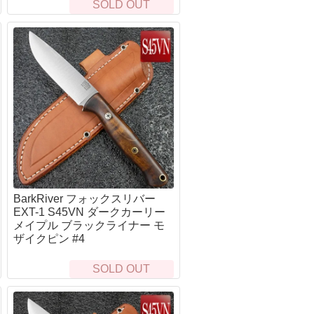
SOLD OUT
レザーマン(Leatherman)
ランスキー(LANSKY)
ワートホグ(WARTHOG)
サバイバルjp
シルキー(Silky)
その他シャープナー・アクセサリー
BarkRiver フォックスリバー
EXT-1 S45VN ダークカーリー
メイプル ブラックライナー モ
ザイクピン #4
SOLD OUT