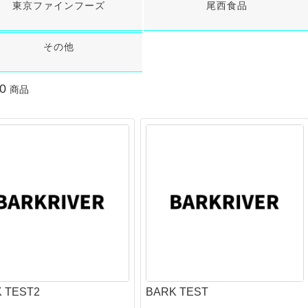
東京ファインフーズ
尾西食品
クマシンガン
S)
呼
Rothco
着火道具
釣
ALLKNIVEN)
ドガン
Maxpedition
脱
ャンティーンカップ
メタルマッチ・ファイヤースチール
ル
）
カートリッジ）
Survival Metrics
ハ
その他
火打石(フリント)・火おこし道具
ロ
シース・アクセサリー
BCB international
ト
火口（ティンダー）
リ
ne）
コギリ・スコップ・その他
SAVOTTA
コ
ラ
サバイバルjp オリジナル火口（ティンダー）
0
商品
ガン
5.11 Tactical
防
イ
Live Fire Gear 防水ティンダー
その他ツール
SCROLL
防
シ
エンバーリット（Emberlit）
BCB international
ラ
ケ
グレネード類
その他ティンダー
ガン
ー）
US.SHELBY
ロ
燃料
マ
ハンドグレネード
グリ
5
タ
着火剤
ランチャー系
その
リー
パ
ア
薪
食
ス
ストーブ・たき火台
そ
カ
Bush Craft Inc.
シ
ク
エンバーリット（Emberlit）
レル周辺
サリー
B
ポ
エスビット(Esbit)
E
狩
ト（タクティカル）
テ
リー
ラ
 TEST2
BARK TEST
カップ
フ