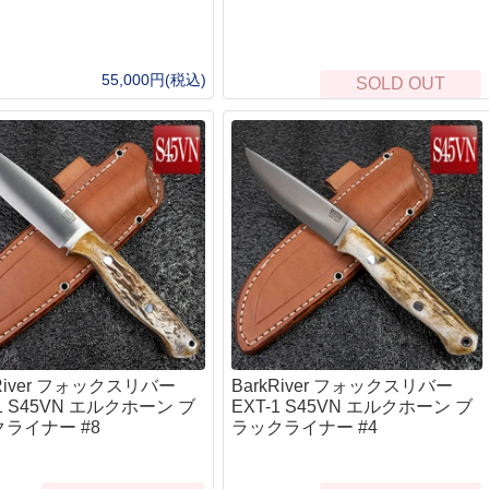
ポーチ
キ
ヘ
ラ
55,000円(税込)
SOLD OUT
自
ウ
ド
ベイルハンドルポット）
L
衛
救
ト
お
・ハンモック
防
エ
ターズテント
ヒ
睡
kRiver フォックスリバー
BarkRiver フォックスリバー
マ
-1 S45VN エルクホーン ブ
EXT-1 S45VN エルクホーン ブ
野
ライナー #8
ラックライナー #4
・カバー