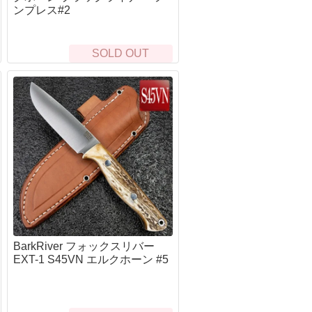
オノ・ナタ・ノコギリ・スコップ
ーチェーンライト
ンプレス#2
シルキー（Silky）
ッドランプ・L字ライト
プランディ(PRANDI）
ンタン
フロストリバー
SOLD OUT
転車用ライト
バークリバー（BarkRiver）
ェポンライト
ファルクニーベン（Fallkniven）
ットサイト
グレンスフォシュブルーク(GRANSFOR
EDマーカー
BRUK）
生管理・救急医療キット
UST
急キット
モーラ（MORA）
イレ・おむつ
オンタリオ(Ontario)
風呂・お手ふき・タオル
ブローニング(Browning)
寒
アガワキャニオン（AGAWA CANYON）
マージェンシーブランケット
シャープナー・シース・アクセサリー
ーター
ンテナンス
眠
BushCraftInc.
BarkRiver フォックスリバー
ット
ビーバークラフト
EXT-1 S45VN エルクホーン #5
生鳥獣対策
バークリバー(BarkRiver)
ファルクニーベン(FALLKNIVEM)
ビクトリノックス(victorinox)