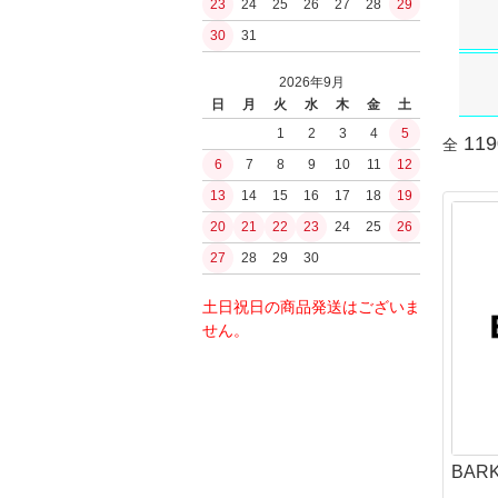
23
24
25
26
27
28
29
ガスブローバッ
PUUKKO THEDA
浄水
30
31
ファルクニーベン(F
その他ガスハン
水筒ボトル・キ
モーラ（MORA
ガスガン（CO2
BushCraftInc.
2026年9月
シャープナー・
CO2ハンドガン
ナルゲン（nalge
日
月
火
水
木
金
土
オノ・ナタ・ノ
CO2マシンガン
ロスコ
1
2
3
4
5
刃物
119
全
エアコッキング
サバイバルjp
6
7
8
9
10
11
12
火おこしグッズ
東京マルイ
BCBInternational
火おこし道具
13
14
15
16
17
18
19
内部メカ関連
FrostRiver
火口（ティンダ
20
21
22
23
24
25
26
バケツ
モーター
薪・その他燃料
27
28
29
30
電子トリガー
工芸／アクセサ
GATE
ストーブ
土日祝日の商品発送はございま
jefffron
ストーブセット
せん。
トリガー
ストーブ単体
チャンバー・バ
ストーブアクセ
パッキン
水筒・ボトル
フラッシュライ
ボトル
ボトルアクセサ
BARK
キャンティーン