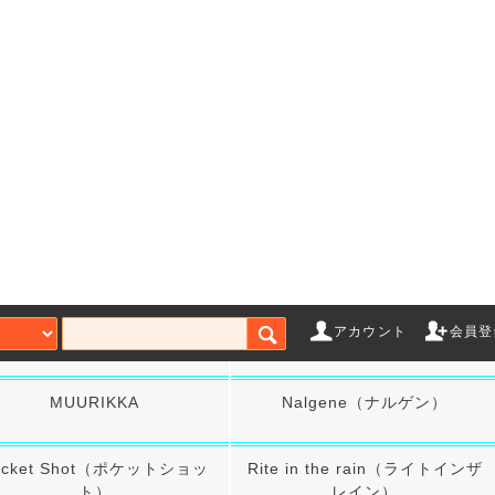
Browning（ブローニング）
Bush Craft Inc.
erHunter（ディアハンター）
DUNDERDON（ダンダードン）
Esbit
FALLKNIVEN（ファルクニーベ
ン）
VARIN PUUKKO TEHDAS（イ
Leatherman（レザーマン）
ーバリンプーッコテーダス）
Live Fire Gear
Luminaid（ルミンエイド）
アカウント
会員登
Maxpedition
MORA（モーラ）
ゲーム
MUURIKKA
Nalgene（ナルゲン）
エアガンアクセサリー
ガス
ローバック
マガジン
CO
ocket Shot（ポケットショッ
Rite in the rain（ライトインザ
ト（ガス）
スタンダード電動ガン
Bus
ト）
レイン）