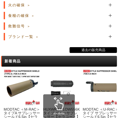
火の確保
食糧の確保
救難信号
ブランド一覧
過去の販売商品
新着商品
MODTAC ＜M-RAC＞
HUXWRX FLOW556K
MODTAC ＜U-RAC
タイプA サプレッサー
タイプ ダミーサプレ
タイプ サプレッサー
scrollable
シールド6.5in【セラ
ッサー【セラコート】
シールド6.5in【セラ