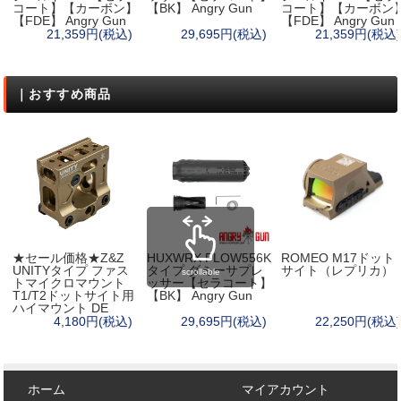
コート】【カーボン】
【BK】 Angry Gun
コート】【カーボン
【FDE】 Angry Gun
【FDE】 Angry Gun
21,359円(税込)
29,695円(税込)
21,359円(税込)
｜おすすめ商品
★セール価格★Z&Z
HUXWRX FLOW556K
ROMEO M17ドット
UNITYタイプ ファス
タイプ ダミーサプレ
サイト（レプリカ）
scrollable
トマイクロマウント
ッサー【セラコート】
T1/T2ドットサイト用
【BK】 Angry Gun
ハイマウント DE
4,180円(税込)
29,695円(税込)
22,250円(税込)
ホーム
マイアカウント