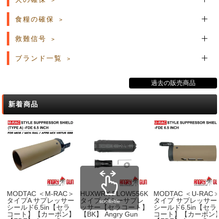
食糧の確保
救難信号
ブランド一覧
過去の販売商品
新着商品
MODTAC ＜M-RAC＞
HUXWRX FLOW556K
MODTAC ＜U-RAC
タイプA サプレッサー
タイプ ダミーサプレ
タイプ サプレッサー
scrollable
シールド6.5in【セラ
ッサー【セラコート】
シールド6.5in【セラ
コート】【カーボン】
【BK】 Angry Gun
コート】【カーボン