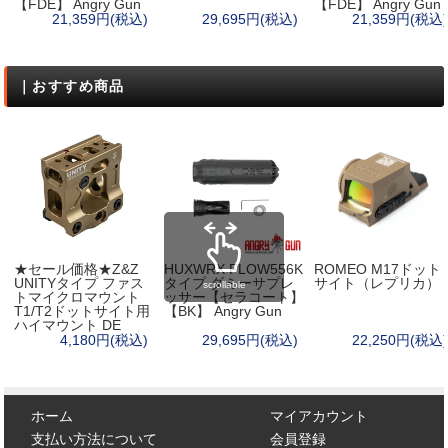
【FDE】 Angry Gun
【FDE】 Angry Gun
21,359円(税込)
29,695円(税込)
21,359円(税込)
｜おすすめ商品
★セール価格★Z&Z
HUXWRX FLOW556K
ROMEO M17ドット
UNITYタイプ ファス
タイプ ダミーサプレ
サイト（レプリカ）
scrollable
トマイクロマウント
ッサー【セラコート】
T1/T2ドットサイト用
【BK】 Angry Gun
ハイマウント DE
4,180円(税込)
29,695円(税込)
22,250円(税込)
ホーム
マイアカウント
支払い方法について
会員登録