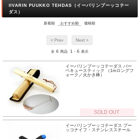
IIVARIN PUUKKO TEHDAS（イーバリンプーッコテー
ダス）
新着順
おすすめ順
価格順
< Prev
Next >
6
1
6
全
商品
-
表示
イーバリンプーッコテーダス バー
ベキュースティック （1mロングフ
ォーク／火かき棒）
SOLD OUT
イーバリンプーッコテーダス プー
ッコナイフ・ステンレススチール