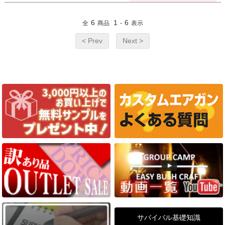
6
1
6
全
商品
-
表示
< Prev
Next >
サバイバル基礎知識