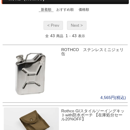
新着順
おすすめ順
価格順
< Prev
Next >
43
1
43
全
商品
-
表示
ROTHCO ステンレスミニジェリ
缶
4,565円(税込)
Rothco GIスタイルソーイングキッ
トwith防水ポーチ 【在庫処分セー
ル20%OFF】