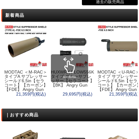
過去の販売商品
新着商品
MODTAC ＜M-RAC＞
HUXWRX FLOW556K
MODTAC ＜U-RAC
タイプA サプレッサー
タイプ ダミーサプレ
タイプ サプレッサー
scrollable
シールド6.5in【セラ
ッサー【セラコート】
シールド6.5in【セラ
コート】【カーボン】
【BK】 Angry Gun
コート】【カーボン
【FDE】 Angry Gun
【FDE】 Angry Gun
21,359円(税込)
29,695円(税込)
21,359円(税込)
｜おすすめ商品