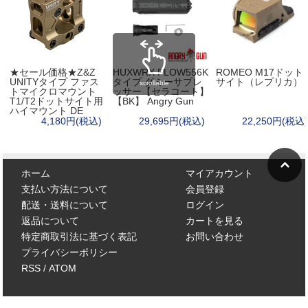
★セール価格★Z&Z
HUXWRX FLOW556K
ROMEO M17ドット
UNITYタイプ ファス
タイプ ダミーサプレ
サイト（レプリカ）
scrollable
トマイクロマウント
ッサー【セラコート】
T1/T2ドットサイト用
【BK】 Angry Gun
ハイマウント DE
4,180円(税込)
29,695円(税込)
22,250円(税込)
ホーム
マイアカウント
支払い方法について
会員登録
配送・送料について
ログイン
返品について
カートを見る
特定商取引法に基づく表記
お問い合わせ
プライバシーポリシー
RSS
/
ATOM