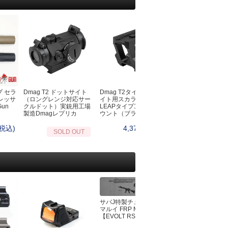
プ セラ
Dmag T2 ドットサイト
Dmag T2タイプドットサ
クイックBBQトン
レッサ
（ロングレンジ対応サー
イト用スカラーワークス
Gun
クルドット）実銃用工場
LEAPタイプ1.93インチマ
製造Dmagレプリカ
ウント（ブラック）
(税込)
4,378円(税込)
4,950円
SOLD OUT
サバJ特製チューン 東京
マルイ FRP MK4
【EVOLT RS】