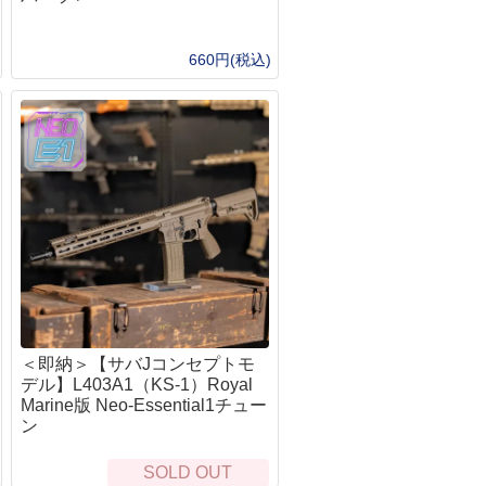
オノ・ナタ・ノコギリ・スコップ
ーチェーンライト
シルキー（Silky）
ッドランプ・L字ライト
プランディ(PRANDI）
660円(税込)
ンタン
フロストリバー
転車用ライト
バークリバー（BarkRiver）
ェポンライト
ファルクニーベン（Fallkniven）
ットサイト
グレンスフォシュブルーク(GRANSFOR
EDマーカー
BRUK）
生管理・救急医療キット
UST
急キット
モーラ（MORA）
イレ・おむつ
オンタリオ(Ontario)
風呂・お手ふき・タオル
ブローニング(Browning)
寒
アガワキャニオン（AGAWA CANYON）
マージェンシーブランケット
シャープナー・シース・アクセサリー
ーター
ンテナンス
＜即納＞【サバJコンセプトモ
眠
BushCraftInc.
デル】L403A1（KS-1）Royal
ット
ビーバークラフト
Marine版 Neo-Essential1チュー
生鳥獣対策
バークリバー(BarkRiver)
ン
ファルクニーベン(FALLKNIVEM)
SOLD OUT
ビクトリノックス(victorinox)