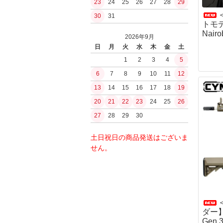
23
24
25
26
27
28
29
ガスブローバッ
PUUKKO THEDA
浄水
30
31
ファルクニーベン(F
その他ガスハン
水筒ボトル・キ
トモデル
モーラ（MORA
ガスガン（CO2
Nairo
BushCraftInc.
2026年9月
シャープナー・
CO2ハンドガン
ナルゲン（nalge
日
月
火
水
木
金
土
オノ・ナタ・ノ
CO2マシンガン
ロスコ
1
2
3
4
5
刃物
エアコッキング
サバイバルjp
6
7
8
9
10
11
12
火おこしグッズ
東京マルイ
BCBInternational
火おこし道具
13
14
15
16
17
18
19
内部メカ関連
FrostRiver
火口（ティンダ
20
21
22
23
24
25
26
バケツ
モーター
薪・その他燃料
27
28
29
30
電子トリガー
工芸／アクセサ
GATE
ストーブ
土日祝日の商品発送はございま
jefffron
ストーブセット
せん。
トリガー
ストーブ単体
チャンバー・バ
ストーブアクセ
パッキン
水筒・ボトル
フラッシュライ
ボトル
ボトルアクセサ
ダー】C
キャンティーン
Gen