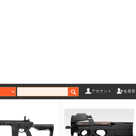
＜即納＞【サバJ コンセプ
＜即納＞【サバJ コンセプ
ル】 E&C DDM4 V7s
トモデル】 次世代URG-I/14.5in
ANSFORMER"
"MARSOC 556 DMR"
SOLD OUT
SOLD OUT
アカウント
会員登
ゲーム
エアガンアクセサリー
ガス
ローバック
マガジン
CO
ト（ガス）
スタンダード電動ガン
Bus