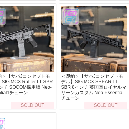
stRiver)
GFORCE)
TA)
納＞【サバJコンセプトモ
＜即納＞【サバJコンセプトモ
IG MCX Rattler LT SBR
デル】SIG MCX SPEAR LT
インチ SOCOM採用版 Neo-
SBR 8インチ 英国軍ロイヤルマ
ntial1チューン
リーンカスタム Neo-Essential1
チューン
SOLD OUT
SOLD OUT