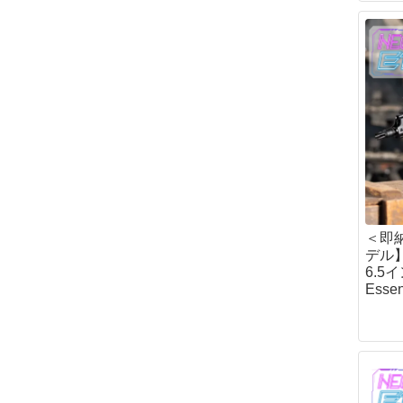
オリジナル
フロストリバー(Fro
マグフォース(MA
サボッタ(SAVOT
ロスコ
親子
＜即
デル】S
6.5
Esse