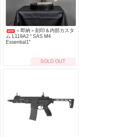
ルシン
T型コネクタ
LithiumPolymerBattery
フディノ
タミヤミニコネクタ
LithiumPolymerBatter
ーブランド
MR30コネクタ
LithiumPolymerBattery
ッドチャージ式ガス
BECコネクタ
LithiumPolymerBattery
＜即納＞刻印＆内部カスタ
京マルイ
充電器・放電器
ム L119A2 “ SAS M4
ジカンパニー
コネクタ類
Essential1”
弾
h Craft Inc.
京マルイ
SOLD OUT
全の確保
ナイフ類
&G
体の保護
フィクスドブレード（固定刃）
ャケット・ブルゾン
バークリバー(BarkRiver)
ャツ・アンダー
Bush n' Blade
トムス
Bush Craft inc.
部の保護
カウハヴァンプーッコパヤ(Kauhavan Puu
Paja)
ット・キャップ
SCROLL
イーバリンプーッコテーダス(IIVARIN
足の保護
PUUKKO THEDAS)
ックス
ファルクニーベン(FALLKNIVEN)
ローブ
バック(BUCK)
ューズ・ブーツ
糧の確保
救難信号