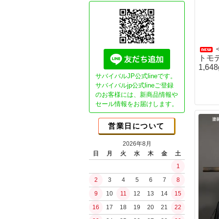
Essential"G
ガスブロ カス
CO2ガスマシ
GHK用パーツ
本体パーツ
トモデ
マガジンパーツ
1,648
カスタム電動ガ
サバイバルJP公式lineです。
Essential1チ
サバイバルjp公式lineご登録
のお客様には、新商品情報や
NEO Essenti
ブッシュクラ
セール情報をお届けします。
SP DSGチュー
書籍
SPECTERチュ
JBA (日本ブッ
営業日について
ガチ勢セミオー
ブッシュクラフ
ライトチューン
2026年8月
ブッシュクラフ
日
月
火
水
木
金
土
コンセプトモデ
バークリバー(Bark
1
コンセプトモデ
Bush n' Blade
ショップ放出品
2
3
4
5
6
7
8
Bush Craft Inc.
カスタムオプシ
9
10
11
12
13
14
15
カウハヴァンプーッコ
ガスガン（リキ
Paja)
16
17
18
19
20
21
22
ガスブローバッ
イーバリンプーッコ
水の確保