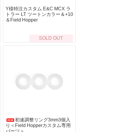
モーラ（MORA）
吸・特殊マスク
り
ホイッスル
Y様特注カスタム E&C MCX ラ
オンタリオ(Ontario)
出・レスキュー
アー・フライ
サバイバルjp オリジナル
トラー LT ツートンカラー＆+10
UST
ンディーツール
＆Field Hopper
ッド・竿
UST
トップス(TOPS)
レース・マッピング・筆記用具
シグナルミラー
ール
フォールディング（折り畳み）
ンパス・方位磁石
イン・テグス・糸
BuchCraftInc.
ファルクニーベン(FALLKNIVEN)
SOLD OUT
水メモ帳
ンディケーター・マーカー
UST
スパイダルコ（SPYDERCO）
SCROLL
水ボールペン
ンカー・重り
海難・雪上
バック(BUCK)
イトインザレインアクセサリー
ミカル
メンテナンス
周辺サプライ
オンタリオ(Ontario)
ープ
テリアル（素材）
ス・オイル関連
BBローダー
UST
50 Fire Cord ティンダーパラコード
イイングツール
他
プロテクター
ツールナイフ（道具付き）
ラコード
クセサリー
レザーマン(leatherman)
器・テーブルウェア
タティックロープ
ビクトリノックス(victorinox)
の他・アクセサリー
トラリー
クラフトナイフ・カービングナイフ
ェルター
ッカー
BushcraftInc.
ushCraftIncハンモック
ット＆パン
Bush n’Blade
NOハンモック
猟
Casstrom
ント
CONDOR
初速調整リング3mm3個入
イト・ランタン・マーカー
り＜Field Hopperカスタム専用
BeaverCraft
ラッシュライト
パーツ＞