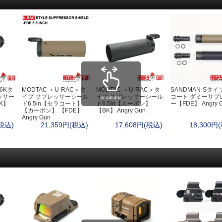
56Kタ
MODTAC ＜U-RAC＞タ
MODTAC ＜U-RAC＞タ
SANDMAN-Sタイ
ッサー
イプ サプレッサーシール
イプ サプレッサーシール
コート ダミーサプ
scrollable
K】
ド6.5in【セラコート】
ド6.5in【カーボン】
ー【FDE】 Angry 
【カーボン】 【FDE】
【BK】 Angry Gun
Angry Gun
(税込)
21,359円(税込)
17,608円(税込)
18,300円