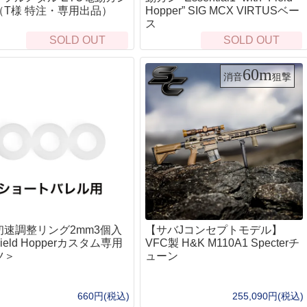
ポーチ
キ
（T様 特注・専用出品）
Hopper” SIG MCX VIRTUSベー
ス
ヘ
SOLD OUT
SOLD OUT
ラ
自
60m
ウ
消音
狙撃
ド
ベイルハンドルポット）
L
衛
救
ト
お
・ハンモック
防
エ
ターズテント
ヒ
初速調整リング2mm3個入
【サバJコンセプトモデル】
睡
ield Hopperカスタム専用
VFC製 H&K M110A1 Specterチ
マ
ツ＞
ューン
野
660円(税込)
255,090円(税込)
・カバー