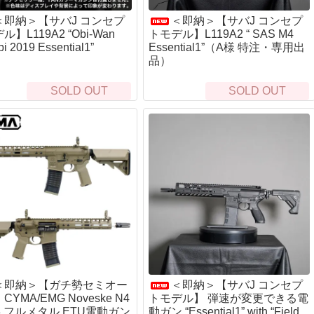
クマシンガン
S)
呼
Rothco
着火道具
釣
＜即納＞【サバJ コンセプ
＜即納＞【サバJ コンセプ
ALLKNIVEN)
ドガン
Maxpedition
脱
ャンティーンカップ
メタルマッチ・ファイヤースチール
ル
】L119A2 “Obi-Wan
トモデル】L119A2 “ SAS M4
）
カートリッジ）
Survival Metrics
ハ
bi 2019 Essential1”
Essential1”（A様 特注・専用出
火打石(フリント)・火おこし道具
ロ
シース・アクセサリー
品）
BCB international
ト
火口（ティンダー）
リ
ne）
コギリ・スコップ・その他
SAVOTTA
コ
ラ
サバイバルjp オリジナル火口（ティンダー）
SOLD OUT
SOLD OUT
ガン
5.11 Tactical
防
イ
Live Fire Gear 防水ティンダー
その他ツール
SCROLL
防
シ
エンバーリット（Emberlit）
BCB international
ラ
ケ
グレネード類
その他ティンダー
ガン
ー）
US.SHELBY
ロ
燃料
マ
ハンドグレネード
グリ
5
タ
着火剤
ランチャー系
その
リー
パ
ア
薪
食
ス
ストーブ・たき火台
そ
カ
Bush Craft Inc.
シ
ク
エンバーリット（Emberlit）
レル周辺
サリー
B
ポ
エスビット(Esbit)
E
狩
ト（タクティカル）
テ
＜即納＞【ガチ勢セミオー
＜即納＞【サバJ コンセプ
リー
ラ
YMA/EMG Noveske N4
トモデル】 弾速が変更できる電
カップ
フ
.3 フルメタル ETU電動ガン
動ガン “Essential1” with “Field