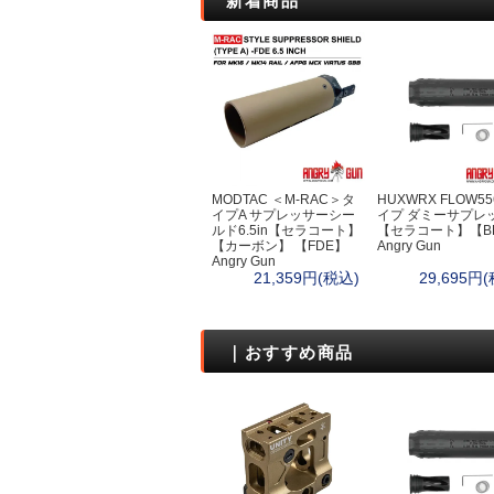
新着商品
MODTAC ＜M-RAC＞タ
HUXWRX FLOW5
イプA サプレッサーシー
イプ ダミーサプレ
ルド6.5in【セラコート】
【セラコート】【B
【カーボン】 【FDE】
Angry Gun
Angry Gun
21,359円(税込)
29,695円
｜おすすめ商品