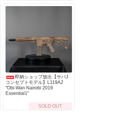
レザーマン(Leatherman)
ランスキー(LANSKY)
ワートホグ(WARTHOG)
サバイバルjp
シルキー(Silky)
その他シャープナー・アクセサリー
即納ショップ放出【サバJ
コンセプトモデル】L119A2
“Obi-Wan Nairobi 2019
Essential1”
SOLD OUT