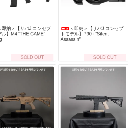
"チューン
次世代電動ガン
マ
タムオプション
ガスガン（フロン）
パ
ンガン
CO2ガスハンドガン
ノ
CO2ガスマシンガン
リキ
＜即納＞【サバJ コンセプ
＜即納＞【サバJ コンセプ
東
オプティクス（光学照準器）
トモデル】P90+ “Silent
ル】M4 “THE GAME”
ドットサイト
フ
Assassin”
g
ン
マグニファイア
BB
ューン
Bus
スコープ
al1チューン
東
ウェポンライト
SOLD OUT
SOLD OUT
フト
サバイバルキット・非常袋
安
ン
ハンドガン
G
非常持ち出し袋
身
ーン
長物
シュクラフト協会)
サバイバルjp オリジナル
ジ
ダー
バイポッド
トセット
Bush Craft inc.
シ
フォアグリップ
カスタム
サバイバルキット
ボ
トナイフ
ストック
ル
頭
サバイバルjp オリジナル
River)
本体外装
ル＜即納＞
BCB international
ハ
サイレンサー・サプレッサー
SCROLL
SCROLL
手
S.O.L.
ョン
ケース・バッグ・ポーチ
ソ
パヤ(Kauhavan Puukko
ッドチャージ）
Frost River
グ
クハンドガン
テーダス(IIVARIN
MAGFORCE
シ
火の確保
食