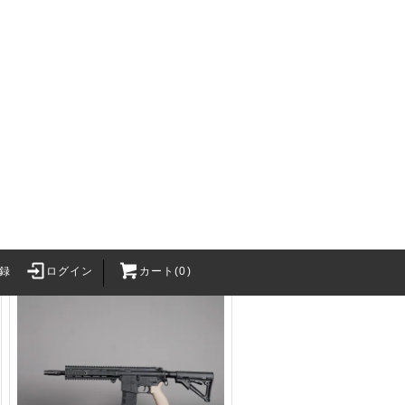
＜即納＞【サバJ コンセプ
トモデル】 SVD ドラグノフ
"Real & Warrior"（N様 特注・専
用出品）送料込み
SOLD OUT
録
ログイン
カート(0)
Survival Gam
・BB弾
バッテリー関連
2カートリッジ
バッテリー
h Craft Inc.
XT30Uコネクタ
LithiumPolymerBattery