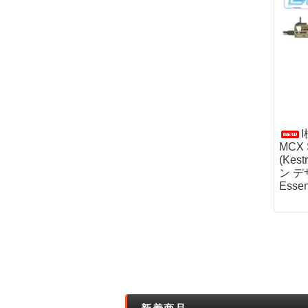
MCX 
(Kes
ン デ
Esse