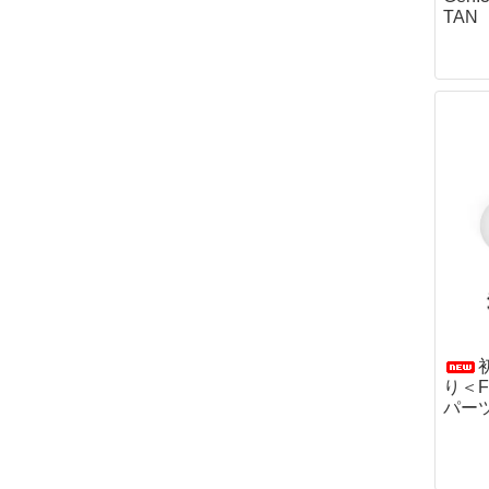
ボトルケース・
TAN
ファーニチャー
クッカー
カップ・お皿
カトラリー
コンボセット
たき火ポット（
ポット・カップ
ポット＆パン
狩猟採集
狩猟
テント・タープ
ハンモック
ブッシュクラフ
ウェア
り＜F
ダンダードン
パー
ディアハンター
サスタ
ロスコ
ケース・バッグ