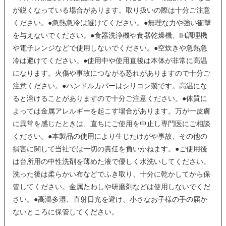
が鋭くなっている場合があります。取り扱いの際は十分ご注意
ください。●急熱急冷は避けてください。●無理な力や強い衝撃
を与えないでください。●食器洗浄機や食器乾燥機、IH調理機
や電子レンジなどで使用しないでください。●空炊きや急熱急
冷は避けてください。●使用中や使用直後は本体が非常に高温
になります。火傷や事故につながる恐れがありますので十分ご
注意ください。●ハンドルカバーはシリコン製です。高温にな
ると溶けることがありますので十分ご注意ください。●体質に
よっては金属アレルギーを起こす場合があります。万が一皮膚
に異常を感じたときは、直ちにご使用を中止し専門医にご相談
ください。●本製品の使用により生じたけがや事故、その他の
損害に関して当社では一切の責任を負いかねます。●ご使用後
は台所用の中性洗剤を薄めた液で優しく水洗いしてください。
洗った後は柔らかい布などでふき取り、十分に乾かしてから保
管してください。金属たわしや研磨剤などは使用しないでくだ
さい。●高温多湿、直射日光を避け、小さなお子様の手の届か
ないところに保管してください。