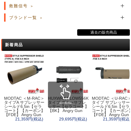
救難信号
ブランド一覧
過去の販売商品
新着商品
MODTAC ＜M-RAC＞
HUXWRX FLOW556K
MODTAC ＜U-RAC
タイプA サプレッサー
タイプ ダミーサプレ
タイプ サプレッサー
scrollable
シールド6.5in【セラ
ッサー【セラコート】
シールド6.5in【セラ
コート】【カーボン】
【BK】 Angry Gun
コート】【カーボン
【FDE】 Angry Gun
【FDE】 Angry Gun
21,359円(税込)
29,695円(税込)
21,359円(税込)