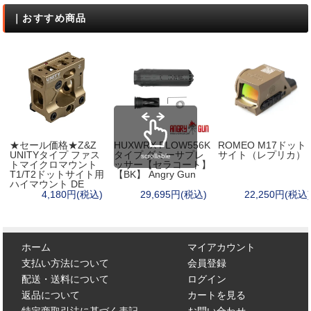
｜おすすめ商品
★セール価格★Z&Z
HUXWRX FLOW556K
ROMEO M17ドット
UNITYタイプ ファス
タイプ ダミーサプレ
サイト（レプリカ）
scrollable
トマイクロマウント
ッサー【セラコート】
T1/T2ドットサイト用
【BK】 Angry Gun
ハイマウント DE
4,180円(税込)
29,695円(税込)
22,250円(税込)
ホーム
マイアカウント
支払い方法について
会員登録
配送・送料について
ログイン
返品について
カートを見る