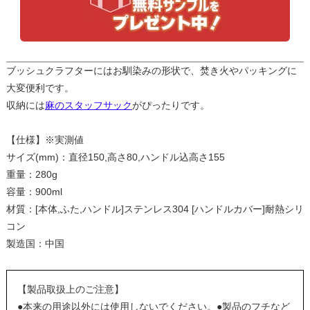
ブッシュクラフターにはお馴染みの形状で、焚き火やパッキングに
大変便利です。
収納には
麻のスタッフサック
がぴったりです。
【仕様】※実測値
サイズ(mm)：直径150,高さ80,ハンドル込高さ155
重量：280g
容量：900ml
材質：[本体,ふた,ハンドル]ステンレス304 [ハンドルカバー]耐熱シリ
コン
製造国：中国
【製品取扱上のご注意】
●本来の用途以外には使用しないでください。●製品のフチなど