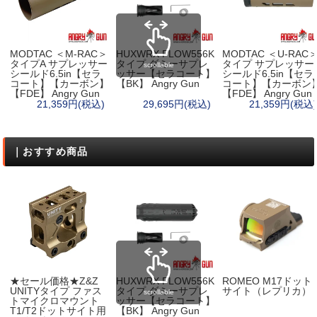
MODTAC ＜M-RAC＞
HUXWRX FLOW556K
MODTAC ＜U-RAC
タイプA サプレッサー
タイプ ダミーサプレ
タイプ サプレッサー
scrollable
シールド6.5in【セラ
ッサー【セラコート】
シールド6.5in【セラ
コート】【カーボン】
【BK】 Angry Gun
コート】【カーボン
【FDE】 Angry Gun
【FDE】 Angry Gun
21,359円(税込)
29,695円(税込)
21,359円(税込)
｜おすすめ商品
★セール価格★Z&Z
HUXWRX FLOW556K
ROMEO M17ドット
UNITYタイプ ファス
タイプ ダミーサプレ
サイト（レプリカ）
scrollable
トマイクロマウント
ッサー【セラコート】
T1/T2ドットサイト用
【BK】 Angry Gun