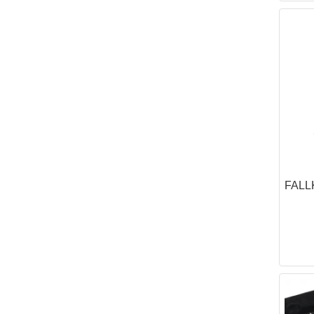
オリジナル
フロストリバー(Fro
マグフォース(MA
サボッタ(SAVOT
ロスコ
親子
FAL