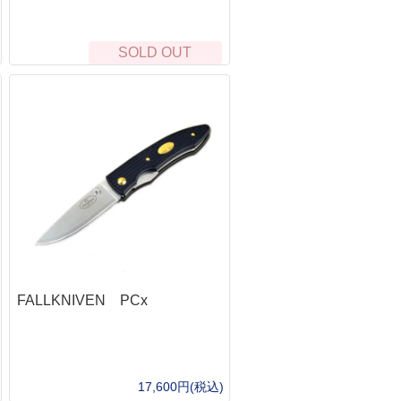
オノ・ナタ・ノコギリ・スコップ
ーチェーンライト
シルキー（Silky）
ッドランプ・L字ライト
プランディ(PRANDI）
SOLD OUT
ンタン
フロストリバー
転車用ライト
バークリバー（BarkRiver）
ェポンライト
ファルクニーベン（Fallkniven）
ットサイト
グレンスフォシュブルーク(GRANSFOR
EDマーカー
BRUK）
生管理・救急医療キット
UST
急キット
モーラ（MORA）
イレ・おむつ
オンタリオ(Ontario)
風呂・お手ふき・タオル
ブローニング(Browning)
寒
アガワキャニオン（AGAWA CANYON）
マージェンシーブランケット
シャープナー・シース・アクセサリー
ーター
ンテナンス
FALLKNIVEN PCx
眠
BushCraftInc.
ット
ビーバークラフト
生鳥獣対策
バークリバー(BarkRiver)
ファルクニーベン(FALLKNIVEM)
17,600円(税込)
ビクトリノックス(victorinox)