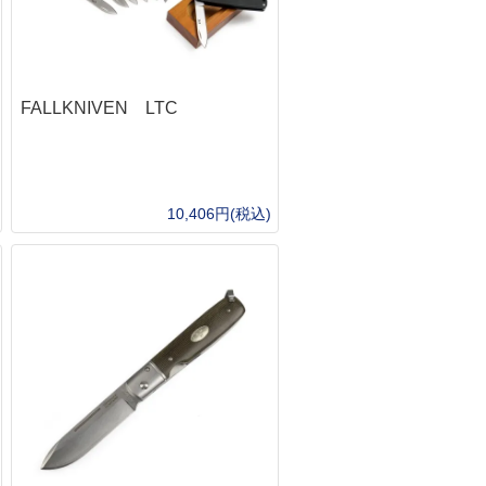
ルシン
T型コネクタ
LithiumPolymerBattery
フディノ
タミヤミニコネクタ
LithiumPolymerBatter
ーブランド
MR30コネクタ
LithiumPolymerBattery
ッドチャージ式ガス
BECコネクタ
LithiumPolymerBattery
FALLKNIVEN LTC
京マルイ
充電器・放電器
ジカンパニー
コネクタ類
弾
h Craft Inc.
10,406円(税込)
京マルイ
全の確保
ナイフ類
&G
体の保護
フィクスドブレード（固定刃）
ャケット・ブルゾン
バークリバー(BarkRiver)
ャツ・アンダー
Bush n' Blade
トムス
Bush Craft inc.
部の保護
カウハヴァンプーッコパヤ(Kauhavan Puu
Paja)
ット・キャップ
SCROLL
イーバリンプーッコテーダス(IIVARIN
足の保護
PUUKKO THEDAS)
ックス
ファルクニーベン(FALLKNIVEN)
ローブ
バック(BUCK)
ューズ・ブーツ
糧の確保
救難信号