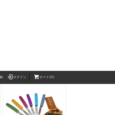
FALLKNIVEN PXLbm
46,200円(税込)
録
ログイン
カート(0)
Survival Gam
・BB弾
バッテリー関連
2カートリッジ
バッテリー
h Craft Inc.
XT30Uコネクタ
LithiumPolymerBattery