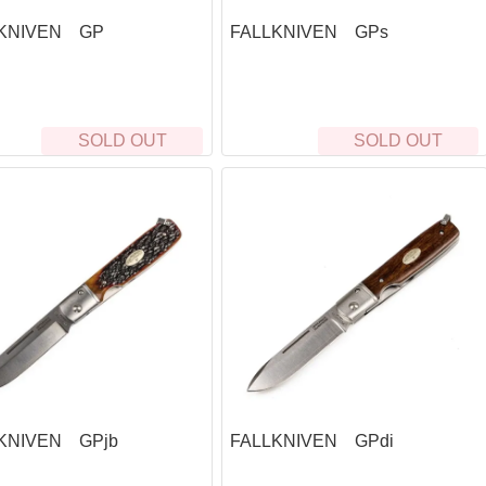
クマシンガン
S)
呼
Rothco
着火道具
釣
LKNIVEN GP
FALLKNIVEN GPs
ALLKNIVEN)
ドガン
Maxpedition
脱
ャンティーンカップ
メタルマッチ・ファイヤースチール
ル
）
カートリッジ）
Survival Metrics
ハ
火打石(フリント)・火おこし道具
ロ
シース・アクセサリー
BCB international
ト
火口（ティンダー）
リ
ne）
コギリ・スコップ・その他
SAVOTTA
コ
ラ
サバイバルjp オリジナル火口（ティンダー）
SOLD OUT
SOLD OUT
ガン
5.11 Tactical
防
イ
Live Fire Gear 防水ティンダー
その他ツール
SCROLL
防
シ
エンバーリット（Emberlit）
BCB international
ラ
ケ
グレネード類
その他ティンダー
ガン
ー）
US.SHELBY
ロ
燃料
マ
ハンドグレネード
グリ
5
タ
着火剤
ランチャー系
その
リー
パ
ア
薪
食
ス
ストーブ・たき火台
そ
カ
Bush Craft Inc.
シ
ク
エンバーリット（Emberlit）
レル周辺
サリー
B
ポ
エスビット(Esbit)
E
狩
ト（タクティカル）
テ
KNIVEN GPjb
FALLKNIVEN GPdi
リー
ラ
カップ
フ