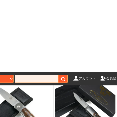
KNIVEN PCau
FALLKNIVEN GPbm
18,370円(税込)
SOLD OUT
アカウント
会員登
ゲーム
エアガンアクセサリー
ガス
ローバック
マガジン
CO
ト（ガス）
スタンダード電動ガン
Bus