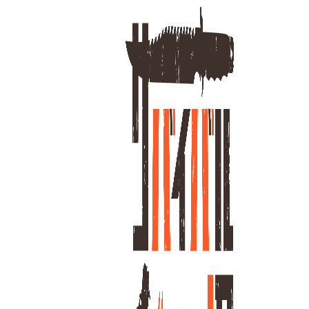
ホーム
フ
30
全