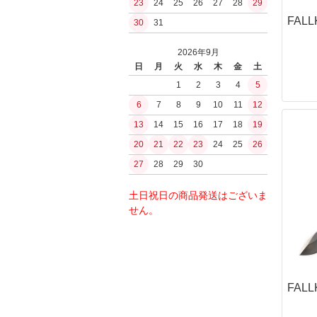
23
24
25
26
27
28
29
ガスブローバッ
PUUKKO THEDA
浄水
FAL
30
31
ファルクニーベン(F
その他ガスハン
水筒ボトル・キ
モーラ（MORA
ガスガン（CO2
BushCraftInc.
2026年9月
シャープナー・
CO2ハンドガン
ナルゲン（nalge
日
月
火
水
木
金
土
オノ・ナタ・ノ
CO2マシンガン
ロスコ
1
2
3
4
5
刃物
エアコッキング
サバイバルjp
6
7
8
9
10
11
12
火おこしグッズ
東京マルイ
BCBInternational
火おこし道具
13
14
15
16
17
18
19
内部メカ関連
FrostRiver
火口（ティンダ
20
21
22
23
24
25
26
バケツ
モーター
薪・その他燃料
27
28
29
30
電子トリガー
工芸／アクセサ
GATE
ストーブ
土日祝日の商品発送はございま
jefffron
ストーブセット
せん。
トリガー
ストーブ単体
チャンバー・バ
ストーブアクセ
パッキン
水筒・ボトル
フラッシュライ
ボトル
FALL
ボトルアクセサ
キャンティーン