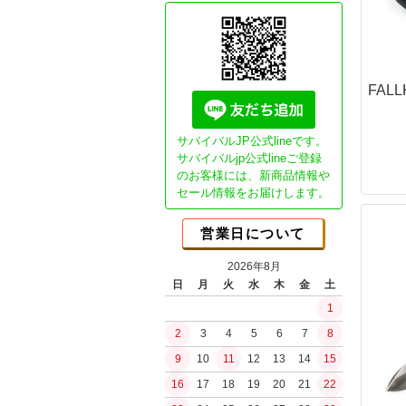
Essential"G
ガスブロ カス
CO2ガスマシ
GHK用パーツ
FALL
本体パーツ
マガジンパーツ
カスタム電動ガ
サバイバルJP公式lineです。
Essential1チ
サバイバルjp公式lineご登録
のお客様には、新商品情報や
NEO Essenti
ブッシュクラ
セール情報をお届けします。
SP DSGチュー
書籍
SPECTERチュ
JBA (日本ブッ
営業日について
ガチ勢セミオー
ブッシュクラフ
ライトチューン
2026年8月
ブッシュクラフ
日
月
火
水
木
金
土
コンセプトモデ
バークリバー(Bark
1
コンセプトモデ
Bush n' Blade
ショップ放出品
2
3
4
5
6
7
8
Bush Craft Inc.
カスタムオプシ
9
10
11
12
13
14
15
カウハヴァンプーッコ
ガスガン（リキ
Paja)
16
17
18
19
20
21
22
ガスブローバッ
イーバリンプーッコ
水の確保