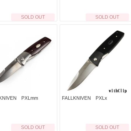
ポーチ
キ
ヘ
SOLD OUT
SOLD OUT
ラ
自
ウ
ド
ベイルハンドルポット）
L
衛
救
ト
お
・ハンモック
防
エ
ターズテント
ヒ
LKNIVEN PXLmm
FALLKNIVEN PXLx
睡
マ
野
SOLD OUT
SOLD OUT
・カバー