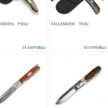
"チューン
次世代電動ガン
マ
タムオプション
ガスガン（フロン）
パ
ンガン
CO2ガスハンドガン
ノ
CO2ガスマシンガン
リキ
KNIVEN P3Gic
FALLKNIVEN TK3ic
東
オプティクス（光学照準器）
ドットサイト
フ
ン
マグニファイア
BB
ューン
Bus
スコープ
24,420円(税込)
30,470円(税込)
al1チューン
東
ウェポンライト
フト
サバイバルキット・非常袋
安
ン
ハンドガン
G
非常持ち出し袋
身
ーン
長物
シュクラフト協会)
サバイバルjp オリジナル
ジ
ダー
バイポッド
トセット
Bush Craft inc.
シ
フォアグリップ
カスタム
サバイバルキット
ボ
トナイフ
ストック
ル
頭
サバイバルjp オリジナル
River)
本体外装
ル＜即納＞
BCB international
ハ
サイレンサー・サプレッサー
SCROLL
SCROLL
手
S.O.L.
ョン
ケース・バッグ・ポーチ
ソ
パヤ(Kauhavan Puukko
ッドチャージ）
Frost River
グ
クハンドガン
テーダス(IIVARIN
MAGFORCE
シ
火の確保
食