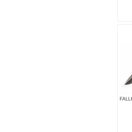
ボトルケース・
ファーニチャー
クッカー
カップ・お皿
カトラリー
コンボセット
たき火ポット（
ポット・カップ
ポット＆パン
狩猟採集
狩猟
テント・タープ
ハンモック
ブッシュクラフ
ウェア
FAL
ダンダードン
ディアハンター
サスタ
ロスコ
ケース・バッグ