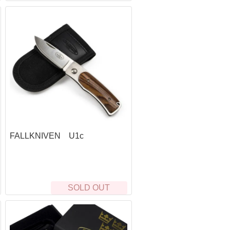
レザーマン(Leatherman)
ランスキー(LANSKY)
ワートホグ(WARTHOG)
サバイバルjp
シルキー(Silky)
その他シャープナー・アクセサリー
FALLKNIVEN U1c
SOLD OUT