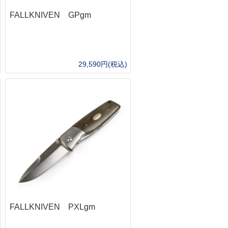
モーラ（MORA）
吸・特殊マスク
り
ホイッスル
FALLKNIVEN GPgm
オンタリオ(Ontario)
出・レスキュー
アー・フライ
サバイバルjp オリジナル
UST
ンディーツール
ッド・竿
UST
トップス(TOPS)
レース・マッピング・筆記用具
シグナルミラー
ール
フォールディング（折り畳み）
ンパス・方位磁石
イン・テグス・糸
BuchCraftInc.
29,590円(税込)
ファルクニーベン(FALLKNIVEN)
水メモ帳
ンディケーター・マーカー
UST
スパイダルコ（SPYDERCO）
SCROLL
水ボールペン
ンカー・重り
海難・雪上
バック(BUCK)
イトインザレインアクセサリー
ミカル
メンテナンス
周辺サプライ
オンタリオ(Ontario)
ープ
テリアル（素材）
ス・オイル関連
BBローダー
UST
50 Fire Cord ティンダーパラコード
イイングツール
他
プロテクター
ツールナイフ（道具付き）
ラコード
クセサリー
レザーマン(leatherman)
器・テーブルウェア
タティックロープ
ビクトリノックス(victorinox)
の他・アクセサリー
トラリー
クラフトナイフ・カービングナイフ
ェルター
ッカー
BushcraftInc.
ushCraftIncハンモック
ット＆パン
Bush n’Blade
NOハンモック
猟
Casstrom
ント
CONDOR
FALLKNIVEN PXLgm
イト・ランタン・マーカー
BeaverCraft
ラッシュライト