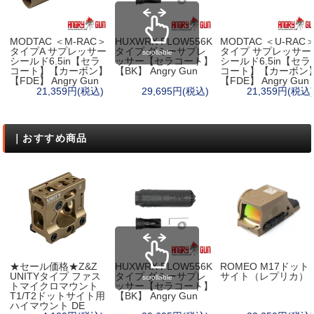
MODTAC ＜M-RAC＞
HUXWRX FLOW556K
MODTAC ＜U-RAC
タイプA サプレッサー
タイプ ダミーサプレ
タイプ サプレッサー
scrollable
シールド6.5in【セラ
ッサー【セラコート】
シールド6.5in【セラ
コート】【カーボン】
【BK】 Angry Gun
コート】【カーボン
【FDE】 Angry Gun
【FDE】 Angry Gun
21,359円(税込)
29,695円(税込)
21,359円(税込)
｜おすすめ商品
★セール価格★Z&Z
HUXWRX FLOW556K
ROMEO M17ドット
UNITYタイプ ファス
タイプ ダミーサプレ
サイト（レプリカ）
scrollable
トマイクロマウント
ッサー【セラコート】
T1/T2ドットサイト用
【BK】 Angry Gun
ハイマウント DE