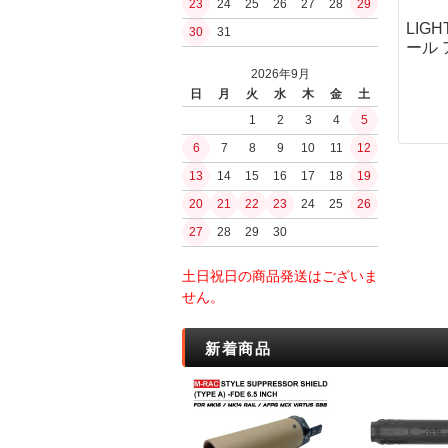
23
24
25
26
27
28
29
ガスブローバッ
PUUKKO THEDA
浄水
LIG
30
31
ファルクニーベン(F
その他ガスハン
水筒ボトル・キ
ール 
モーラ（MORA
ガスガン（CO2
BushCraftInc.
2026年9月
シャープナー・
CO2ハンドガン
ナルゲン（nalge
日
月
火
水
木
金
土
オノ・ナタ・ノ
CO2マシンガン
ロスコ
1
2
3
4
5
刃物
エアコッキング
サバイバルjp
6
7
8
9
10
11
12
火おこしグッズ
東京マルイ
BCBInternational
火おこし道具
13
14
15
16
17
18
19
内部メカ関連
FrostRiver
火口（ティンダ
20
21
22
23
24
25
26
バケツ
モーター
薪・その他燃料
27
28
29
30
電子トリガー
工芸／アクセサ
GATE
ストーブ
土日祝日の商品発送はございま
jefffron
ストーブセット
せん。
トリガー
ストーブ単体
チャンバー・バ
ストーブアクセ
新着商品
パッキン
水筒・ボトル
フラッシュライ
ボトル
ボトルアクセサ
キャンティーン