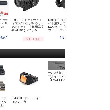
オノ・ナタ・ノコギリ・スコップ
ーチェーンライト
シルキー（Silky）
ッドランプ・L字ライト
プランディ(PRANDI）
ンタン
フロストリバー
転車用ライト
プ セラ
Dmag T2 ドットサイト
Dmag T2タイプドットサ
クイックBBQトン
バークリバー（BarkRiver）
レッサ
（ロングレンジ対応サー
イト用スカラーワークス
ェポンライト
Gun
クルドット）実銃用工場
LEAPタイプ1.93インチマ
ファルクニーベン（Fallkniven）
製造Dmagレプリカ
ウント（ブラック）
ットサイト
グレンスフォシュブルーク(GRANSFOR
EDマーカー
(税込)
4,378円(税込)
4,950円
SOLD OUT
BRUK）
生管理・救急医療キット
UST
急キット
モーラ（MORA）
イレ・おむつ
オンタリオ(Ontario)
風呂・お手ふき・タオル
ブローニング(Browning)
寒
アガワキャニオン（AGAWA CANYON）
マージェンシーブランケット
シャープナー・シース・アクセサリー
サバJ特製チューン 東京
マルイ FRP MK4
ーター
ンテナンス
【EVOLT RS】
眠
BushCraftInc.
ット
ビーバークラフト
生鳥獣対策
バークリバー(BarkRiver)
-0 ホ
RMR HD ドットサイト
東京マルイ 電動ガ
ファルクニーベン(FALLKNIVEM)
ルドッ
（レプリカ）
EVOLT M4シリ
最新・
81連/30連切替マ
ビクトリノックス(victorinox)