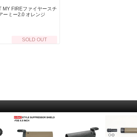
クマシンガン
S)
呼
Rothco
着火道具
釣
HT MY FIREファイヤースチ
ALLKNIVEN)
ドガン
Maxpedition
脱
ャンティーンカップ
メタルマッチ・ファイヤースチール
ル
アーミー2.0 オレンジ
）
カートリッジ）
Survival Metrics
ハ
火打石(フリント)・火おこし道具
ロ
シース・アクセサリー
BCB international
ト
火口（ティンダー）
リ
ne）
コギリ・スコップ・その他
SAVOTTA
コ
ラ
サバイバルjp オリジナル火口（ティンダー）
SOLD OUT
ガン
5.11 Tactical
防
イ
Live Fire Gear 防水ティンダー
その他ツール
SCROLL
防
シ
エンバーリット（Emberlit）
BCB international
ラ
ケ
グレネード類
その他ティンダー
ガン
ー）
US.SHELBY
ロ
燃料
マ
ハンドグレネード
グリ
5
タ
着火剤
ランチャー系
その
リー
パ
ア
薪
食
ス
ストーブ・たき火台
そ
カ
Bush Craft Inc.
シ
ク
エンバーリット（Emberlit）
レル周辺
サリー
B
ポ
エスビット(Esbit)
E
狩
ト（タクティカル）
テ
リー
ラ
カップ
フ