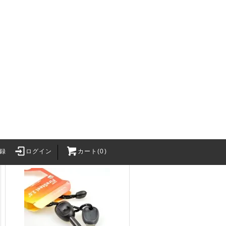
LIGHT MY FIREファイアスチー
ル スカウト2.0
SOLD OUT
録
ログイン
カート(0)
Survival Gam
・BB弾
バッテリー関連
2カートリッジ
バッテリー
h Craft Inc.
XT30Uコネクタ
LithiumPolymerBattery