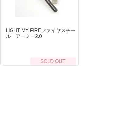
ルシン
T型コネクタ
LithiumPolymerBattery
フディノ
タミヤミニコネクタ
LithiumPolymerBatter
ーブランド
MR30コネクタ
LithiumPolymerBattery
ッドチャージ式ガス
BECコネクタ
LithiumPolymerBattery
LIGHT MY FIREファイヤスチー
京マルイ
充電器・放電器
ル アーミー2.0
ジカンパニー
コネクタ類
弾
h Craft Inc.
京マルイ
SOLD OUT
全の確保
ナイフ類
&G
体の保護
フィクスドブレード（固定刃）
ャケット・ブルゾン
バークリバー(BarkRiver)
ャツ・アンダー
Bush n' Blade
トムス
Bush Craft inc.
部の保護
カウハヴァンプーッコパヤ(Kauhavan Puu
Paja)
ット・キャップ
SCROLL
イーバリンプーッコテーダス(IIVARIN
足の保護
PUUKKO THEDAS)
ックス
ファルクニーベン(FALLKNIVEN)
ローブ
バック(BUCK)
ューズ・ブーツ
糧の確保
救難信号