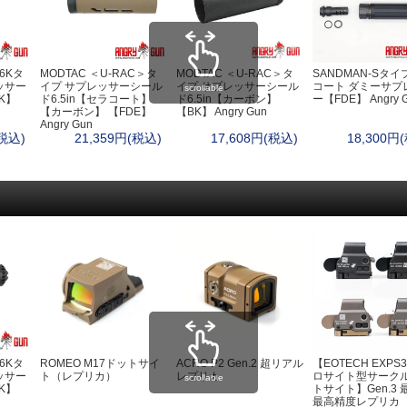
ポーチ
キ
ヘ
ラ
自
56Kタ
MODTAC ＜U-RAC＞タ
MODTAC ＜U-RAC＞タ
SANDMAN-Sタイ
ッサー
イプ サプレッサーシール
イプ サプレッサーシール
コート ダミーサプ
scrollable
ウ
K】
ド6.5in【セラコート】
ド6.5in【カーボン】
ー【FDE】 Angry 
【カーボン】 【FDE】
【BK】 Angry Gun
ド
Angry Gun
ベイルハンドルポット）
L
(税込)
21,359円(税込)
17,608円(税込)
18,300円
衛
救
ト
お
・ハンモック
防
エ
ターズテント
ヒ
睡
マ
野
56Kタ
ROMEO M17ドットサイ
ACRO P2 Gen.2 超リアル
【EOTECH EXPS3
ッサー
ト（レプリカ）
レプリカ
ロサイト型サーク
scrollable
K】
トサイト】Gen.3 
最高精度レプリカ
・カバー