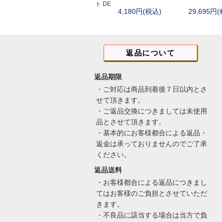
ト DE
4,180円(税込)
29,695円
オリジナル
フロストリバー(Fro
マグフォース(MA
サボッタ(SAVOT
返品について
ロスコ
親子
返品期限
・ご対応は商品到着後７日以内とさ
せて頂きます。
・ご返品交換につきましては未使用
品とさせて頂きます。
・基本的にお客様都合による返品・
返金は承っておりませんのでご了承
ください。
返品送料
・お客様都合による返品につきまし
てはお客様のご負担とさせていただ
きます。
・不良品に該当する場合は当方で負