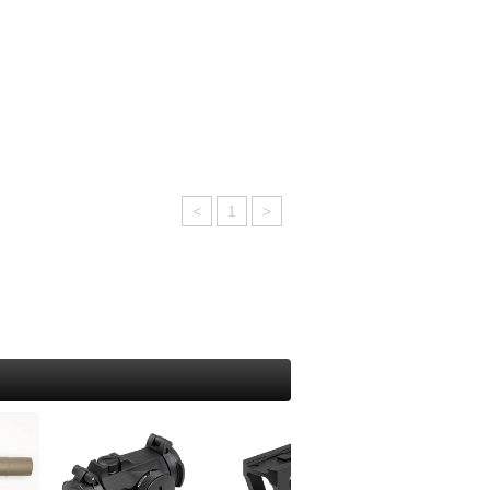
モーラ（MORA）
吸・特殊マスク
り
ホイッスル
オンタリオ(Ontario)
出・レスキュー
アー・フライ
サバイバルjp オリジナル
UST
ンディーツール
ッド・竿
UST
トップス(TOPS)
レース・マッピング・筆記用具
シグナルミラー
ール
フォールディング（折り畳み）
ンパス・方位磁石
イン・テグス・糸
BuchCraftInc.
ファルクニーベン(FALLKNIVEN)
水メモ帳
ンディケーター・マーカー
UST
スパイダルコ（SPYDERCO）
SCROLL
水ボールペン
ンカー・重り
海難・雪上
バック(BUCK)
イトインザレインアクセサリー
ミカル
メンテナンス
周辺サプライ
<
1
>
オンタリオ(Ontario)
ープ
テリアル（素材）
ス・オイル関連
BBローダー
UST
50 Fire Cord ティンダーパラコード
イイングツール
他
プロテクター
ツールナイフ（道具付き）
ラコード
クセサリー
レザーマン(leatherman)
器・テーブルウェア
タティックロープ
ビクトリノックス(victorinox)
の他・アクセサリー
トラリー
クラフトナイフ・カービングナイフ
ェルター
ッカー
BushcraftInc.
ushCraftIncハンモック
ット＆パン
Bush n’Blade
NOハンモック
猟
Casstrom
ント
CONDOR
イト・ランタン・マーカー
BeaverCraft
ラッシュライト