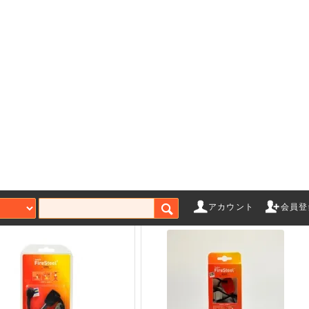
HT MY FIRE スウェディッ
LIGHT MY FIRE ファイアスチ
ファイヤーナイフ
ール スカウト2.0 ココナッ
ツ
SOLD OUT
SOLD OUT
アカウント
会員登
ゲーム
エアガンアクセサリー
ガス
ローバック
マガジン
CO
ト（ガス）
スタンダード電動ガン
Bus