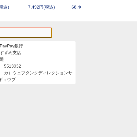
レザーマン(Leatherman)
(税込)
7,492円(税込)
68,464円(税込)
4,180円
ランスキー(LANSKY)
ワートホグ(WARTHOG)
サバイバルjp
シルキー(Silky)
その他シャープナー・アクセサリー
PayPay銀行
 すずめ支店
普通
5513932
】 カ）ウェブタンクディレクションサ
ギョウブ