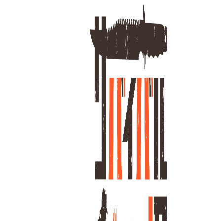
ホーム
LI
7
全
商