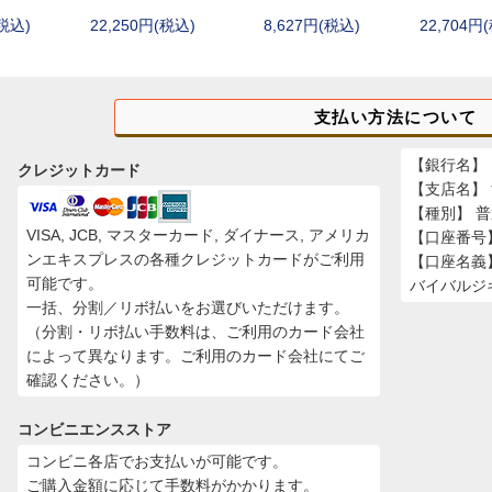
(税込)
22,250円(税込)
8,627円(税込)
22,704円
stRiver)
GFORCE)
TA)
支払い方法について
【銀行名】 
クレジットカード
【支店名】
【種別】 
VISA, JCB, マスターカード, ダイナース, アメリカ
【口座番号】 
ンエキスプレスの各種クレジットカードがご利用
【口座名義
可能です。
バイバルジ
一括、分割／リボ払いをお選びいただけます。
（分割・リボ払い手数料は、ご利用のカード会社
によって異なります。ご利用のカード会社にてご
確認ください。）
コンビニエンスストア
コンビニ各店でお支払いが可能です。
ご購入金額に応じて手数料がかかります。