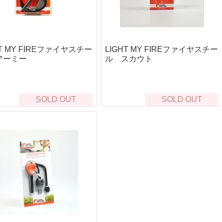
"チューン
次世代電動ガン
マ
タムオプション
ガスガン（フロン）
パ
ンガン
CO2ガスハンドガン
ノ
CO2ガスマシンガン
リキ
HT MY FIREファイヤスチー
LIGHT MY FIREファイヤスチー
東
オプティクス（光学照準器）
アーミー
ル スカウト
ドットサイト
フ
ン
マグニファイア
BB
ューン
Bus
スコープ
al1チューン
東
ウェポンライト
SOLD OUT
SOLD OUT
フト
サバイバルキット・非常袋
安
ン
ハンドガン
G
非常持ち出し袋
身
ーン
長物
シュクラフト協会)
サバイバルjp オリジナル
ジ
ダー
バイポッド
トセット
Bush Craft inc.
シ
フォアグリップ
カスタム
サバイバルキット
ボ
トナイフ
ストック
ル
頭
サバイバルjp オリジナル
River)
本体外装
ル＜即納＞
BCB international
ハ
サイレンサー・サプレッサー
SCROLL
SCROLL
手
S.O.L.
ョン
ケース・バッグ・ポーチ
ソ
パヤ(Kauhavan Puukko
ッドチャージ）
Frost River
グ
クハンドガン
テーダス(IIVARIN
MAGFORCE
シ
火の確保
食