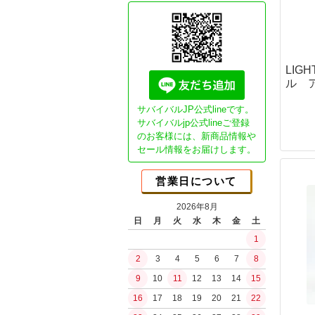
Essential"G
ガスブロ カス
CO2ガスマシ
GHK用パーツ
LIG
本体パーツ
ル 
マガジンパーツ
カスタム電動ガ
サバイバルJP公式lineです。
Essential1チ
サバイバルjp公式lineご登録
のお客様には、新商品情報や
NEO Essenti
ブッシュクラ
セール情報をお届けします。
SP DSGチュー
書籍
SPECTERチュ
JBA (日本ブッ
営業日について
ガチ勢セミオー
ブッシュクラフ
ライトチューン
2026年8月
ブッシュクラフ
日
月
火
水
木
金
土
コンセプトモデ
バークリバー(Bark
1
コンセプトモデ
Bush n' Blade
ショップ放出品
2
3
4
5
6
7
8
Bush Craft Inc.
カスタムオプシ
9
10
11
12
13
14
15
カウハヴァンプーッコ
ガスガン（リキ
Paja)
16
17
18
19
20
21
22
ガスブローバッ
イーバリンプーッコ
水の確保