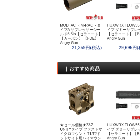
ボトルケース・
ファーニチャー
クッカー
カップ・お皿
MODTAC ＜M-RAC＞タ
HUXWRX FLOW5
イプA サプレッサーシー
イプ ダミーサプレ
カトラリー
ルド6.5in【セラコート】
【セラコート】【B
コンボセット
【カーボン】 【FDE】
Angry Gun
Angry Gun
たき火ポット（
21,359円(税込)
29,695円
ポット・カップ
ポット＆パン
狩猟採集
｜おすすめ商品
狩猟
テント・タープ
ハンモック
ブッシュクラフ
ウェア
ダンダードン
ディアハンター
★セール価格★Z&Z
HUXWRX FLOW5
サスタ
UNITYタイプ ファストマ
イプ ダミーサプレ
ロスコ
イクロマウント T1/T2ド
【セラコート】【B
ットサイト用ハイマウン
Angry Gun
ケース・バッグ