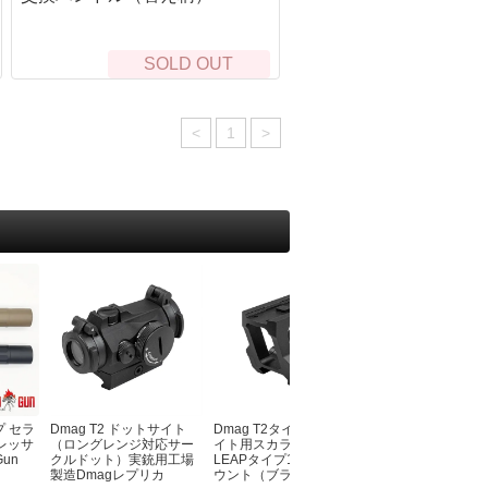
オノ・ナタ・ノコギリ・スコップ
ーチェーンライト
シルキー（Silky）
ッドランプ・L字ライト
プランディ(PRANDI）
SOLD OUT
ンタン
フロストリバー
転車用ライト
バークリバー（BarkRiver）
ェポンライト
ファルクニーベン（Fallkniven）
<
1
>
ットサイト
グレンスフォシュブルーク(GRANSFOR
EDマーカー
BRUK）
生管理・救急医療キット
UST
急キット
モーラ（MORA）
イレ・おむつ
オンタリオ(Ontario)
風呂・お手ふき・タオル
ブローニング(Browning)
寒
アガワキャニオン（AGAWA CANYON）
マージェンシーブランケット
シャープナー・シース・アクセサリー
ーター
ンテナンス
眠
BushCraftInc.
ット
ビーバークラフト
生鳥獣対策
バークリバー(BarkRiver)
プ セラ
Dmag T2 ドットサイト
Dmag T2タイプドットサ
クイックBBQトン
レッサ
（ロングレンジ対応サー
イト用スカラーワークス
ファルクニーベン(FALLKNIVEM)
Gun
クルドット）実銃用工場
LEAPタイプ1.93インチマ
製造Dmagレプリカ
ウント（ブラック）
ビクトリノックス(victorinox)