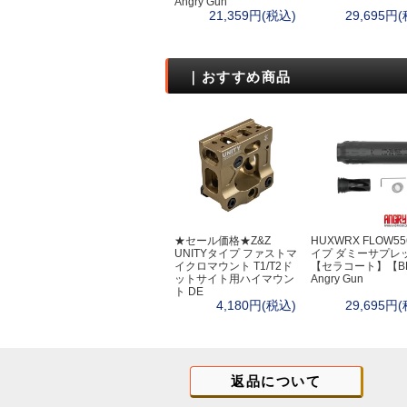
Angry Gun
21,359円(税込)
29,695円
オリジナル
フロストリバー(Fro
マグフォース(MA
｜おすすめ商品
サボッタ(SAVOT
ロスコ
親子
★セール価格★Z&Z
HUXWRX FLOW5
UNITYタイプ ファストマ
イプ ダミーサプレ
イクロマウント T1/T2ド
【セラコート】【B
ットサイト用ハイマウン
Angry Gun
ト DE
4,180円(税込)
29,695円
返品について