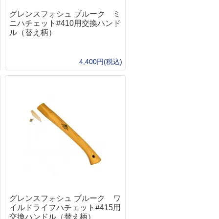
モーラ（MORA）
吸・特殊マスク
り
ホイッスル
グレンスフォシュ ブルーク ミ
オンタリオ(Ontario)
出・レスキュー
アー・フライ
サバイバルjp オリジナル
ニハチェット#410用交換ハンド
UST
ンディーツール
ル（替え柄）
ッド・竿
UST
トップス(TOPS)
レース・マッピング・筆記用具
シグナルミラー
ール
フォールディング（折り畳み）
ンパス・方位磁石
イン・テグス・糸
BuchCraftInc.
4,400円(税込)
ファルクニーベン(FALLKNIVEN)
水メモ帳
ンディケーター・マーカー
UST
スパイダルコ（SPYDERCO）
SCROLL
水ボールペン
ンカー・重り
海難・雪上
バック(BUCK)
イトインザレインアクセサリー
ミカル
メンテナンス
周辺サプライ
オンタリオ(Ontario)
ープ
テリアル（素材）
ス・オイル関連
BBローダー
UST
50 Fire Cord ティンダーパラコード
イイングツール
他
プロテクター
ツールナイフ（道具付き）
ラコード
クセサリー
レザーマン(leatherman)
器・テーブルウェア
タティックロープ
ビクトリノックス(victorinox)
の他・アクセサリー
トラリー
クラフトナイフ・カービングナイフ
ェルター
ッカー
BushcraftInc.
ushCraftIncハンモック
ット＆パン
Bush n’Blade
NOハンモック
猟
Casstrom
ント
CONDOR
グレンスフォシュ ブルーク ワ
イト・ランタン・マーカー
イルドライフハチェット#415用
BeaverCraft
ラッシュライト
交換ハンドル（替え柄）