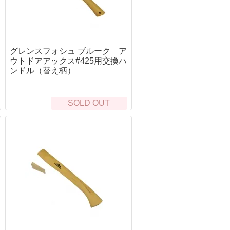
ルシン
T型コネクタ
LithiumPolymerBattery
フディノ
タミヤミニコネクタ
LithiumPolymerBatter
ーブランド
MR30コネクタ
LithiumPolymerBattery
ッドチャージ式ガス
BECコネクタ
LithiumPolymerBattery
グレンスフォシュ ブルーク ア
京マルイ
充電器・放電器
ウトドアアックス#425用交換ハ
ジカンパニー
コネクタ類
ンドル（替え柄）
弾
h Craft Inc.
京マルイ
SOLD OUT
全の確保
ナイフ類
&G
体の保護
フィクスドブレード（固定刃）
ャケット・ブルゾン
バークリバー(BarkRiver)
ャツ・アンダー
Bush n' Blade
トムス
Bush Craft inc.
部の保護
カウハヴァンプーッコパヤ(Kauhavan Puu
Paja)
ット・キャップ
SCROLL
イーバリンプーッコテーダス(IIVARIN
足の保護
PUUKKO THEDAS)
ックス
ファルクニーベン(FALLKNIVEN)
ローブ
バック(BUCK)
ューズ・ブーツ
糧の確保
救難信号