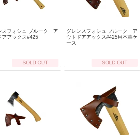
"チューン
次世代電動ガン
マ
タムオプション
ガスガン（フロン）
パ
ンガン
CO2ガスハンドガン
ノ
CO2ガスマシンガン
リキ
ンスフォシュ ブルーク ア
グレンスフォシュ ブルーク ア
東
オプティクス（光学照準器）
アアックス#425
ウトドアアックス#425用本革ケ
ドットサイト
フ
ース
ン
マグニファイア
BB
ューン
Bus
スコープ
al1チューン
東
ウェポンライト
SOLD OUT
SOLD OUT
フト
サバイバルキット・非常袋
安
ン
ハンドガン
G
非常持ち出し袋
身
ーン
長物
シュクラフト協会)
サバイバルjp オリジナル
ジ
ダー
バイポッド
トセット
Bush Craft inc.
シ
フォアグリップ
カスタム
サバイバルキット
ボ
トナイフ
ストック
ル
頭
サバイバルjp オリジナル
River)
本体外装
ル＜即納＞
BCB international
ハ
サイレンサー・サプレッサー
SCROLL
SCROLL
手
S.O.L.
ョン
ケース・バッグ・ポーチ
ソ
パヤ(Kauhavan Puukko
ッドチャージ）
Frost River
グ
クハンドガン
テーダス(IIVARIN
MAGFORCE
シ
火の確保
食