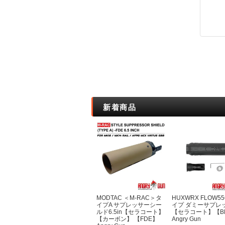
ボトルケース・
ファーニチャー
クッカー
カップ・お皿
カトラリー
コンボセット
たき火ポット（
ポット・カップ
ポット＆パン
新着商品
狩猟採集
狩猟
テント・タープ
ハンモック
ブッシュクラフ
ウェア
ダンダードン
ディアハンター
MODTAC ＜M-RAC＞タ
HUXWRX FLOW5
サスタ
イプA サプレッサーシー
イプ ダミーサプレ
ルド6.5in【セラコート】
【セラコート】【B
ロスコ
【カーボン】 【FDE】
Angry Gun
ケース・バッグ