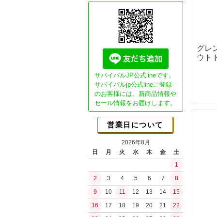
Essential"G
ガスブロ カス
CO2ガスマシ
GHK用パーツ
グレ
本体パーツ
ウトド
マガジンパーツ
カスタム電動ガ
サバイバルJP公式lineです。
Essential1チ
サバイバルjp公式lineご登録
のお客様には、新商品情報や
NEO Essenti
ブッシュクラ
セール情報をお届けします。
SP DSGチュー
書籍
SPECTERチュ
JBA (日本ブッ
営業日について
ガチ勢セミオー
ブッシュクラフ
ライトチューン
2026年8月
ブッシュクラフ
日
月
火
水
木
金
土
コンセプトモデ
バークリバー(Bark
1
コンセプトモデ
Bush n' Blade
ショップ放出品
2
3
4
5
6
7
8
Bush Craft Inc.
カスタムオプシ
9
10
11
12
13
14
15
カウハヴァンプーッコ
ガスガン（リキ
Paja)
16
17
18
19
20
21
22
ガスブローバッ
イーバリンプーッコ
水の確保