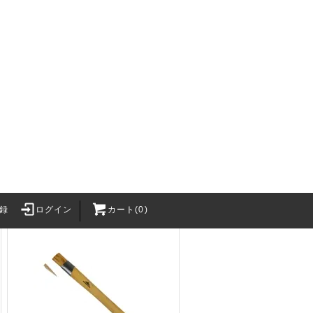
グレンスフォシュ ブルーク ス
カンジナビアンフォレスト#430
用交換ハンドル（替え柄）
5,720円(税込)
録
ログイン
カート(0)
Survival Gam
・BB弾
バッテリー関連
2カートリッジ
バッテリー
h Craft Inc.
XT30Uコネクタ
LithiumPolymerBattery