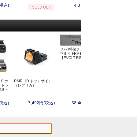
レザーマン(Leatherman)
(税込)
4,378円(税込)
4,950円
SOLD OUT
ランスキー(LANSKY)
ワートホグ(WARTHOG)
サバイバルjp
シルキー(Silky)
その他シャープナー・アクセサリー
サバJ特製チューン 東京
マルイ FRP MK4
【EVOLT RS】
-0 ホ
RMR HD ドットサイト
東京マルイ 電動ガ
ルドッ
（レプリカ）
EVOLT M4シリ
最新・
81連/30連切替マ
(税込)
7,492円(税込)
68,464円(税込)
4,180円