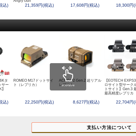
Angry Gun
(税込)
21,359円(税込)
17,608円(税込)
18,300円
stRiver)
GFORCE)
TA)
56Kタ
ROMEO M17ドットサイ
ACRO P2 Gen.2 超リアル
【EOTECH EXPS3
ッサー
ト（レプリカ）
レプリカ
ロサイト型サーク
scrollable
K】
トサイト】Gen.3 
最高精度レプリカ
(税込)
22,250円(税込)
8,627円(税込)
22,704円
支払い方法について