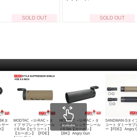
ポーチ
キ
ヘ
SOLD OUT
SOLD OUT
ラ
自
ウ
ド
ベイルハンドルポット）
L
衛
救
ト
お
・ハンモック
防
エ
ターズテント
ヒ
睡
マ
野
56Kタ
MODTAC ＜U-RAC＞タ
MODTAC ＜U-RAC＞タ
SANDMAN-Sタイ
ッサー
イプ サプレッサーシール
イプ サプレッサーシール
コート ダミーサプ
scrollable
K】
ド6.5in【セラコート】
ド6.5in【カーボン】
ー【FDE】 Angry 
【カーボン】 【FDE】
【BK】 Angry Gun
・カバー