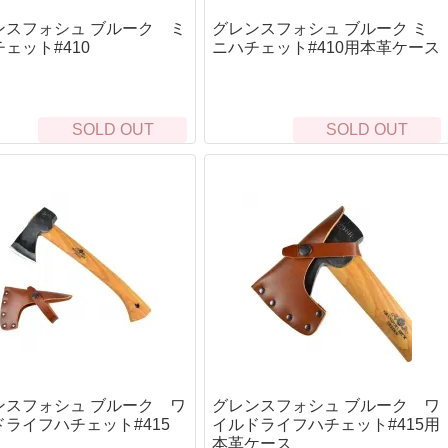
クマシンガン
S)
呼
Rothco
着火道具
釣
ンスフォシュ ブルーク ミ
グレンスフォシュ ブルーク ミ
ALLKNIVEN)
ドガン
Maxpedition
脱
ャンティーンカップ
メタルマッチ・ファイヤースチール
ル
ェット#410
ニハチェット#410用本革ケース
）
カートリッジ）
Survival Metrics
ハ
火打石(フリント)・火おこし道具
ロ
シース・アクセサリー
BCB international
ト
火口（ティンダー）
リ
ne）
コギリ・スコップ・その他
SAVOTTA
コ
ラ
サバイバルjp オリジナル火口（ティンダー）
SOLD OUT
SOLD OUT
ガン
5.11 Tactical
防
イ
Live Fire Gear 防水ティンダー
その他ツール
SCROLL
防
シ
エンバーリット（Emberlit）
BCB international
ラ
ケ
グレネード類
その他ティンダー
ガン
ー）
US.SHELBY
ロ
燃料
マ
ハンドグレネード
グリ
5
タ
着火剤
ランチャー系
その
リー
パ
ア
薪
食
ス
ストーブ・たき火台
そ
カ
Bush Craft Inc.
シ
ク
エンバーリット（Emberlit）
レル周辺
サリー
B
ポ
エスビット(Esbit)
E
狩
ト（タクティカル）
テ
ンスフォシュ ブルーク ワ
グレンスフォシュ ブルーク ワ
リー
ラ
ドライフハチェット#415
イルドライフハチェット#415用
カップ
フ
本革ケース