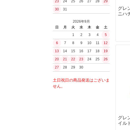
23
24
25
26
27
28
29
ガスブローバッ
PUUKKO THEDA
浄水
グレ
30
31
ファルクニーベン(F
その他ガスハン
水筒ボトル・キ
ニハチ
モーラ（MORA
ガスガン（CO2
BushCraftInc.
2026年9月
シャープナー・
CO2ハンドガン
ナルゲン（nalge
日
月
火
水
木
金
土
オノ・ナタ・ノ
CO2マシンガン
ロスコ
1
2
3
4
5
刃物
エアコッキング
サバイバルjp
6
7
8
9
10
11
12
火おこしグッズ
東京マルイ
BCBInternational
火おこし道具
13
14
15
16
17
18
19
内部メカ関連
FrostRiver
火口（ティンダ
20
21
22
23
24
25
26
バケツ
モーター
薪・その他燃料
27
28
29
30
電子トリガー
工芸／アクセサ
GATE
ストーブ
土日祝日の商品発送はございま
jefffron
ストーブセット
せん。
トリガー
ストーブ単体
チャンバー・バ
ストーブアクセ
パッキン
水筒・ボトル
フラッシュライ
ボトル
グレ
ボトルアクセサ
イル
キャンティーン