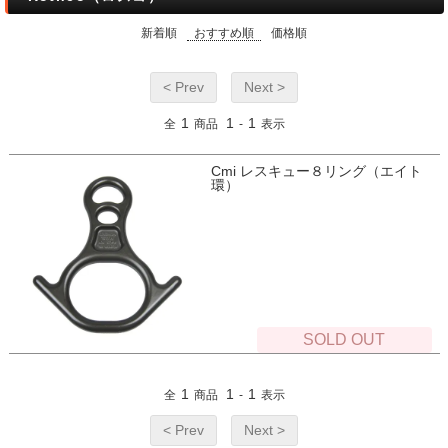
新着順
おすすめ順
価格順
< Prev
Next >
1
1
1
全
商品
-
表示
Cmi レスキュー８リング（エイト
環）
SOLD OUT
1
1
1
全
商品
-
表示
< Prev
Next >