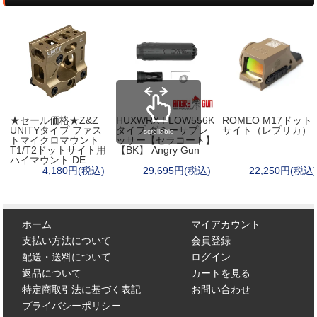
★セール価格★Z&Z
HUXWRX FLOW556K
ROMEO M17ドット
UNITYタイプ ファス
タイプ ダミーサプレ
サイト（レプリカ）
scrollable
トマイクロマウント
ッサー【セラコート】
T1/T2ドットサイト用
【BK】 Angry Gun
ハイマウント DE
4,180円(税込)
29,695円(税込)
22,250円(税込)
ホーム
マイアカウント
支払い方法について
会員登録
配送・送料について
ログイン
返品について
カートを見る
特定商取引法に基づく表記
お問い合わせ
プライバシーポリシー