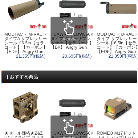
MODTAC ＜M-RAC＞
HUXWRX FLOW556K
MODTAC ＜U-RAC
タイプA サプレッサー
タイプ ダミーサプレ
タイプ サプレッサー
scrollable
シールド6.5in【セラ
ッサー【セラコート】
シールド6.5in【セラ
コート】【カーボン】
【BK】 Angry Gun
コート】【カーボン
【FDE】 Angry Gun
【FDE】 Angry Gun
21,359円(税込)
29,695円(税込)
21,359円(税込)
｜おすすめ商品
★セール価格★Z&Z
HUXWRX FLOW556K
ROMEO M17ドット
UNITYタイプ ファス
タイプ ダミーサプレ
サイト（レプリカ）
scrollable