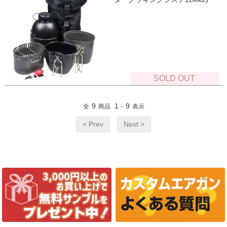
SOLD OUT
9
1
9
全
商品
-
表示
< Prev
Next >