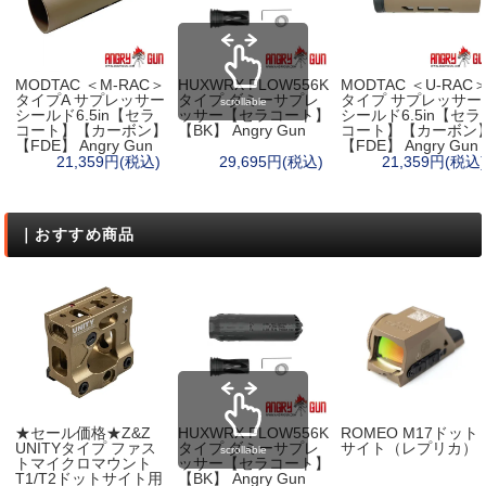
MODTAC ＜M-RAC＞
HUXWRX FLOW556K
MODTAC ＜U-RAC
タイプA サプレッサー
タイプ ダミーサプレ
タイプ サプレッサー
scrollable
シールド6.5in【セラ
ッサー【セラコート】
シールド6.5in【セラ
コート】【カーボン】
【BK】 Angry Gun
コート】【カーボン
【FDE】 Angry Gun
【FDE】 Angry Gun
21,359円(税込)
29,695円(税込)
21,359円(税込)
｜おすすめ商品
★セール価格★Z&Z
HUXWRX FLOW556K
ROMEO M17ドット
UNITYタイプ ファス
タイプ ダミーサプレ
サイト（レプリカ）
scrollable
トマイクロマウント
ッサー【セラコート】
T1/T2ドットサイト用
【BK】 Angry Gun