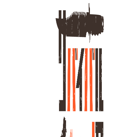
ライ
す。
き残
ホーム
ラ
5
全
商