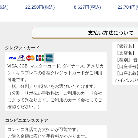
(税込)
22,250円(税込)
8,627円(税込)
22,704円
stRiver)
GFORCE)
TA)
支払い方法について
【銀行名】 
クレジットカード
【支店名】
【種別】 
VISA, JCB, マスターカード, ダイナース, アメリカ
【口座番号】 
ンエキスプレスの各種クレジットカードがご利用
【口座名義
可能です。
バイバルジ
一括、分割／リボ払いをお選びいただけます。
（分割・リボ払い手数料は、ご利用のカード会社
によって異なります。ご利用のカード会社にてご
確認ください。）
コンビニエンスストア
コンビニ各店でお支払いが可能です。
ご購入金額に応じて手数料がかかります。