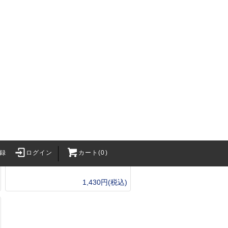
Rite in the Rain #C97-M ミニペ
ンホルスター ブラック
録
ログイン
カート(0)
Survival Gam
1,430円(税込)
・BB弾
バッテリー関連
2カートリッジ
バッテリー
h Craft Inc.
XT30Uコネクタ
LithiumPolymerBattery