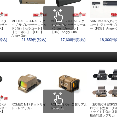
ポーチ
キ
ヘ
ラ
自
56Kタ
MODTAC ＜U-RAC＞タ
MODTAC ＜U-RAC＞タ
SANDMAN-Sタイ
ッサー
イプ サプレッサーシール
イプ サプレッサーシール
コート ダミーサプ
scrollable
ウ
K】
ド6.5in【セラコート】
ド6.5in【カーボン】
ー【FDE】 Angry 
【カーボン】 【FDE】
【BK】 Angry Gun
ド
Angry Gun
ベイルハンドルポット）
L
(税込)
21,359円(税込)
17,608円(税込)
18,300円
衛
救
ト
お
・ハンモック
防
エ
ターズテント
ヒ
睡
マ
野
56Kタ
ROMEO M17ドットサイ
ACRO P2 Gen.2 超リアル
【EOTECH EXPS3
ッサー
ト（レプリカ）
レプリカ
ロサイト型サーク
scrollable
K】
トサイト】Gen.3 
最高精度レプリカ
・カバー