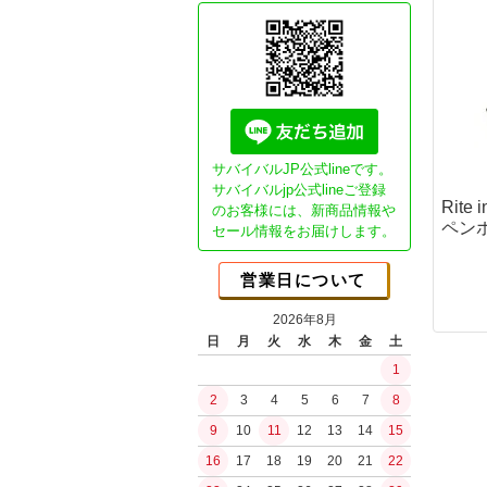
Essential"G
ガスブロ カス
CO2ガスマシ
GHK用パーツ
本体パーツ
マガジンパーツ
カスタム電動ガ
サバイバルJP公式lineです。
Essential1チ
サバイバルjp公式lineご登録
Rite
のお客様には、新商品情報や
NEO Essenti
ブッシュクラ
ペン
セール情報をお届けします。
SP DSGチュー
書籍
SPECTERチュ
JBA (日本ブッ
営業日について
ガチ勢セミオー
ブッシュクラフ
ライトチューン
2026年8月
ブッシュクラフ
日
月
火
水
木
金
土
コンセプトモデ
バークリバー(Bark
1
コンセプトモデ
Bush n' Blade
ショップ放出品
2
3
4
5
6
7
8
Bush Craft Inc.
カスタムオプシ
9
10
11
12
13
14
15
カウハヴァンプーッコ
ガスガン（リキ
Paja)
16
17
18
19
20
21
22
ガスブローバッ
イーバリンプーッコ
水の確保