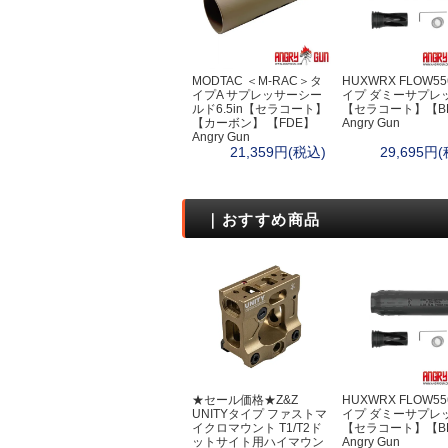
ボトルケース・
ファーニチャー
クッカー
カップ・お皿
MODTAC ＜M-RAC＞タ
HUXWRX FLOW5
イプA サプレッサーシー
イプ ダミーサプレ
カトラリー
ルド6.5in【セラコート】
【セラコート】【B
コンボセット
【カーボン】 【FDE】
Angry Gun
Angry Gun
たき火ポット（
21,359円(税込)
29,695円
ポット・カップ
ポット＆パン
狩猟採集
｜おすすめ商品
狩猟
テント・タープ
ハンモック
ブッシュクラフ
ウェア
ダンダードン
ディアハンター
★セール価格★Z&Z
HUXWRX FLOW5
サスタ
UNITYタイプ ファストマ
イプ ダミーサプレ
ロスコ
イクロマウント T1/T2ド
【セラコート】【B
ットサイト用ハイマウン
Angry Gun
ケース・バッグ