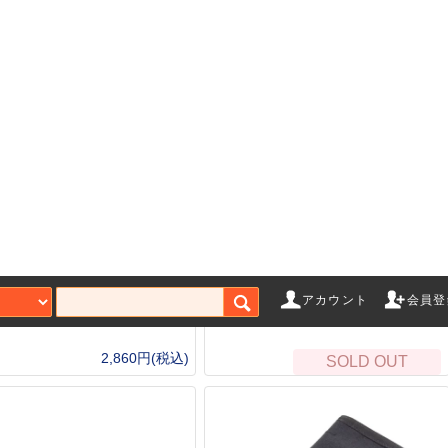
Rite in the Rain オールウェザー
in the Rain #C935M 3X5in
ペンリフィル芯 各色(ALL-
ズ用 カバー
Weather pen)
アカウント
会員登
ゲーム
2,860円(税込)
SOLD OUT
エアガンアクセサリー
ガス
ローバック
マガジン
CO
ト（ガス）
スタンダード電動ガン
Bus