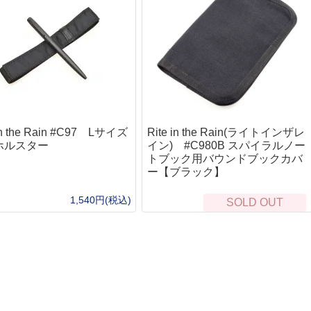
"チューン
次世代電動ガン
マ
タムオプション
ガスガン（フロン）
パ
ンガン
CO2ガスハンドガン
ノ
CO2ガスマシンガン
リキ
東
オプティクス（光学照準器）
ドットサイト
フ
ン
マグニファイア
BB
ューン
Bus
スコープ
 in the Rain #C97 Lサイズ
Rite in the Rain(ライトインザレ
al1チューン
東
ウェポンライト
フト
サバイバルキット・非常袋
安
ホルスター
イン) #C980B スパイラルノー
ン
ハンドガン
G
トブック用バウンドブックカバ
非常持ち出し袋
身
ーン
長物
ー【ブラック】
シュクラフト協会)
サバイバルjp オリジナル
ジ
ダー
バイポッド
トセット
Bush Craft inc.
シ
1,540円(税込)
SOLD OUT
フォアグリップ
カスタム
サバイバルキット
ボ
トナイフ
ストック
ル
頭
サバイバルjp オリジナル
River)
本体外装
ル＜即納＞
BCB international
ハ
サイレンサー・サプレッサー
SCROLL
SCROLL
手
S.O.L.
ョン
ケース・バッグ・ポーチ
ソ
パヤ(Kauhavan Puukko
ッドチャージ）
Frost River
グ
クハンドガン
テーダス(IIVARIN
MAGFORCE
シ
火の確保
食