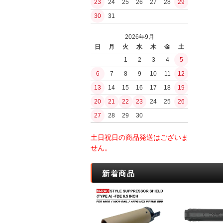
23
24
25
26
27
28
29
ガスブローバッ
PUUKKO THEDA
浄水
30
31
ファルクニーベン(F
その他ガスハン
水筒ボトル・キ
モーラ（MORA
ガスガン（CO2
BushCraftInc.
2026年9月
シャープナー・
CO2ハンドガン
ナルゲン（nalge
日
月
火
水
木
金
土
オノ・ナタ・ノ
CO2マシンガン
ロスコ
1
2
3
4
5
刃物
エアコッキング
サバイバルjp
6
7
8
9
10
11
12
火おこしグッズ
東京マルイ
BCBInternational
火おこし道具
13
14
15
16
17
18
19
内部メカ関連
FrostRiver
火口（ティンダ
20
21
22
23
24
25
26
バケツ
モーター
薪・その他燃料
27
28
29
30
電子トリガー
工芸／アクセサ
GATE
ストーブ
土日祝日の商品発送はございま
jefffron
ストーブセット
せん。
トリガー
ストーブ単体
チャンバー・バ
ストーブアクセ
新着商品
パッキン
水筒・ボトル
フラッシュライ
ボトル
ボトルアクセサ
キャンティーン