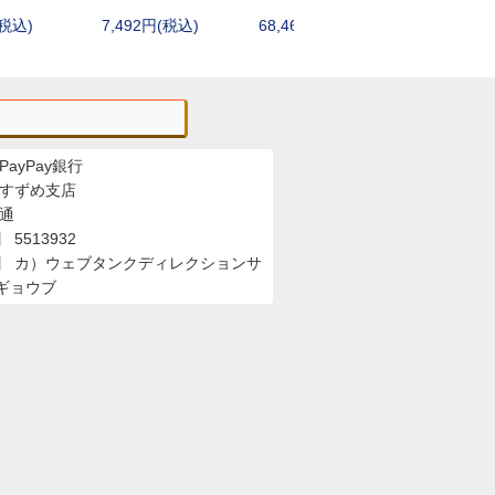
レザーマン(Leatherman)
(税込)
7,492円(税込)
68,464円(税込)
4,180円
ランスキー(LANSKY)
ワートホグ(WARTHOG)
サバイバルjp
シルキー(Silky)
その他シャープナー・アクセサリー
PayPay銀行
 すずめ支店
普通
5513932
】 カ）ウェブタンクディレクションサ
ギョウブ