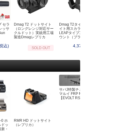
オノ・ナタ・ノコギリ・スコップ
ーチェーンライト
シルキー（Silky）
ッドランプ・L字ライト
プランディ(PRANDI）
ンタン
フロストリバー
転車用ライト
プ セラ
Dmag T2 ドットサイト
Dmag T2タイプドットサ
クイックBBQトン
バークリバー（BarkRiver）
レッサ
（ロングレンジ対応サー
イト用スカラーワークス
ェポンライト
Gun
クルドット）実銃用工場
LEAPタイプ1.93インチマ
ファルクニーベン（Fallkniven）
製造Dmagレプリカ
ウント（ブラック）
ットサイト
グレンスフォシュブルーク(GRANSFOR
EDマーカー
(税込)
4,378円(税込)
4,950円
SOLD OUT
BRUK）
生管理・救急医療キット
UST
急キット
モーラ（MORA）
イレ・おむつ
オンタリオ(Ontario)
風呂・お手ふき・タオル
ブローニング(Browning)
寒
アガワキャニオン（AGAWA CANYON）
マージェンシーブランケット
シャープナー・シース・アクセサリー
サバJ特製チューン 東京
マルイ FRP MK4
ーター
ンテナンス
【EVOLT RS】
眠
BushCraftInc.
ット
ビーバークラフト
生鳥獣対策
バークリバー(BarkRiver)
-0 ホ
RMR HD ドットサイト
東京マルイ 電動ガ
ファルクニーベン(FALLKNIVEM)
ルドッ
（レプリカ）
EVOLT M4シリ
最新・
81連/30連切替マ
ビクトリノックス(victorinox)