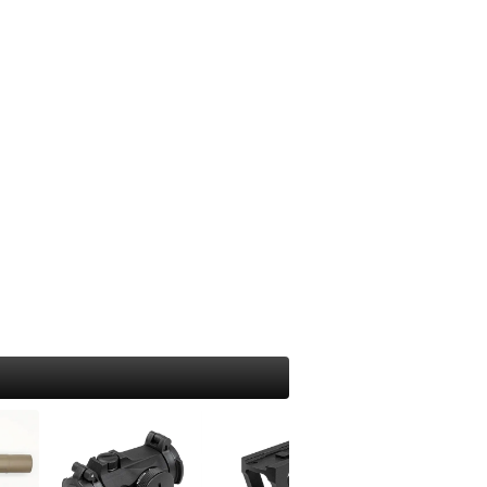
モーラ（MORA）
吸・特殊マスク
り
ホイッスル
オンタリオ(Ontario)
出・レスキュー
アー・フライ
サバイバルjp オリジナル
UST
ンディーツール
ッド・竿
UST
トップス(TOPS)
レース・マッピング・筆記用具
シグナルミラー
ール
フォールディング（折り畳み）
ンパス・方位磁石
イン・テグス・糸
BuchCraftInc.
ファルクニーベン(FALLKNIVEN)
水メモ帳
ンディケーター・マーカー
UST
スパイダルコ（SPYDERCO）
SCROLL
水ボールペン
ンカー・重り
海難・雪上
バック(BUCK)
イトインザレインアクセサリー
ミカル
メンテナンス
周辺サプライ
オンタリオ(Ontario)
ープ
テリアル（素材）
ス・オイル関連
BBローダー
UST
50 Fire Cord ティンダーパラコード
イイングツール
他
プロテクター
ツールナイフ（道具付き）
ラコード
クセサリー
レザーマン(leatherman)
器・テーブルウェア
タティックロープ
ビクトリノックス(victorinox)
の他・アクセサリー
トラリー
クラフトナイフ・カービングナイフ
ェルター
ッカー
BushcraftInc.
ushCraftIncハンモック
ット＆パン
Bush n’Blade
NOハンモック
猟
Casstrom
ント
CONDOR
イト・ランタン・マーカー
BeaverCraft
ラッシュライト