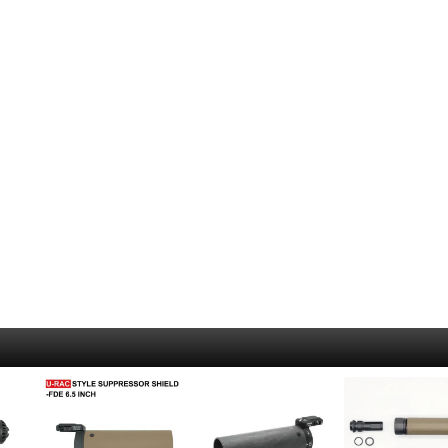
クマシンガン
S)
呼
Rothco
着火道具
釣
ALLKNIVEN)
ドガン
Maxpedition
脱
ャンティーンカップ
メタルマッチ・ファイヤースチール
ル
）
カートリッジ）
Survival Metrics
ハ
火打石(フリント)・火おこし道具
ロ
シース・アクセサリー
BCB international
ト
火口（ティンダー）
リ
ne）
コギリ・スコップ・その他
SAVOTTA
コ
ラ
サバイバルjp オリジナル火口（ティンダー）
ガン
5.11 Tactical
防
イ
Live Fire Gear 防水ティンダー
その他ツール
SCROLL
防
シ
エンバーリット（Emberlit）
BCB international
ラ
ケ
グレネード類
その他ティンダー
ガン
ー）
US.SHELBY
ロ
燃料
マ
ハンドグレネード
グリ
5
タ
着火剤
ランチャー系
その
リー
パ
ア
薪
食
ス
ストーブ・たき火台
そ
カ
Bush Craft Inc.
シ
ク
エンバーリット（Emberlit）
レル周辺
サリー
B
ポ
エスビット(Esbit)
E
狩
ト（タクティカル）
テ
リー
ラ
カップ
フ