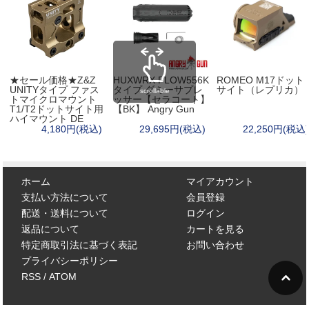
★セール価格★Z&Z
HUXWRX FLOW556K
ROMEO M17ドット
UNITYタイプ ファス
タイプ ダミーサプレ
サイト（レプリカ）
scrollable
トマイクロマウント
ッサー【セラコート】
T1/T2ドットサイト用
【BK】 Angry Gun
ハイマウント DE
4,180円(税込)
29,695円(税込)
22,250円(税込)
ホーム
マイアカウント
支払い方法について
会員登録
配送・送料について
ログイン
返品について
カートを見る
特定商取引法に基づく表記
お問い合わせ
プライバシーポリシー
RSS
/
ATOM