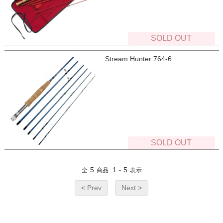
SOLD OUT
Stream Hunter 764-6
SOLD OUT
5
1
5
全
商品
-
表示
< Prev
Next >