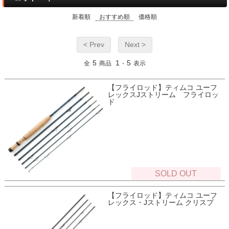
新着順
おすすめ順
価格順
< Prev
Next >
5
1
5
全
商品
-
表示
【フライロッド】ティムコ ユーフ
レックスJストリーム フライロッ
ド
SOLD OUT
【フライロッド】ティムコ ユーフ
レックス・Jストリーム クリスプ