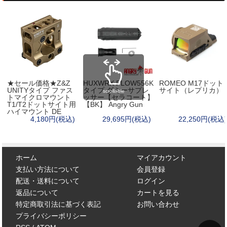
★セール価格★Z&Z
HUXWRX FLOW556K
ROMEO M17ドット
UNITYタイプ ファス
タイプ ダミーサプレ
サイト（レプリカ）
scrollable
トマイクロマウント
ッサー【セラコート】
T1/T2ドットサイト用
【BK】 Angry Gun
ハイマウント DE
4,180円(税込)
29,695円(税込)
22,250円(税込)
ホーム
マイアカウント
支払い方法について
会員登録
配送・送料について
ログイン
返品について
カートを見る
特定商取引法に基づく表記
お問い合わせ
プライバシーポリシー