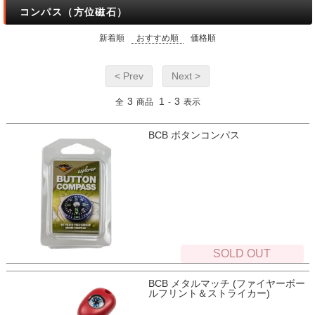
コンパス（方位磁石）
新着順
おすすめ順
価格順
< Prev
Next >
3
1
3
全
商品
-
表示
BCB ボタンコンパス
SOLD OUT
BCB メタルマッチ (ファイヤーボー
ルフリント＆ストライカー)