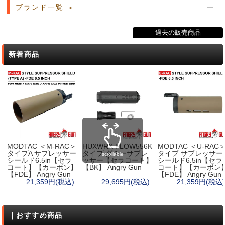
ブランド一覧
過去の販売商品
新着商品
MODTAC ＜M-RAC＞
HUXWRX FLOW556K
MODTAC ＜U-RAC
タイプA サプレッサー
タイプ ダミーサプレ
タイプ サプレッサー
scrollable
シールド6.5in【セラ
ッサー【セラコート】
シールド6.5in【セラ
コート】【カーボン】
【BK】 Angry Gun
コート】【カーボン
【FDE】 Angry Gun
【FDE】 Angry Gun
21,359円(税込)
29,695円(税込)
21,359円(税込)
｜おすすめ商品