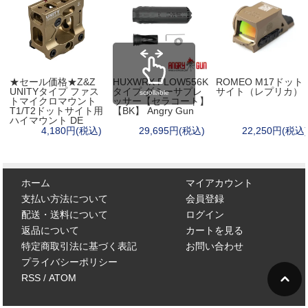
★セール価格★Z&Z
HUXWRX FLOW556K
ROMEO M17ドット
UNITYタイプ ファス
タイプ ダミーサプレ
サイト（レプリカ）
scrollable
トマイクロマウント
ッサー【セラコート】
T1/T2ドットサイト用
【BK】 Angry Gun
ハイマウント DE
4,180円(税込)
29,695円(税込)
22,250円(税込)
ホーム
マイアカウント
支払い方法について
会員登録
配送・送料について
ログイン
返品について
カートを見る
特定商取引法に基づく表記
お問い合わせ
プライバシーポリシー
RSS
/
ATOM