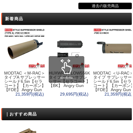
過去の販売商品
新着商品
MODTAC ＜M-RAC＞
HUXWRX FLOW556K
MODTAC ＜U-RAC
タイプA サプレッサー
タイプ ダミーサプレ
タイプ サプレッサー
scrollable
シールド6.5in【セラ
ッサー【セラコート】
シールド6.5in【セラ
コート】【カーボン】
【BK】 Angry Gun
コート】【カーボン
【FDE】 Angry Gun
【FDE】 Angry Gun
21,359円(税込)
29,695円(税込)
21,359円(税込)
｜おすすめ商品