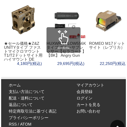
★セール価格★Z&Z
HUXWRX FLOW556K
ROMEO M17ドット
UNITYタイプ ファス
タイプ ダミーサプレ
サイト（レプリカ）
scrollable
トマイクロマウント
ッサー【セラコート】
T1/T2ドットサイト用
【BK】 Angry Gun
ハイマウント DE
4,180円(税込)
29,695円(税込)
22,250円(税込)
ホーム
マイアカウント
支払い方法について
会員登録
配送・送料について
ログイン
返品について
カートを見る
特定商取引法に基づく表記
お問い合わせ
プライバシーポリシー
RSS
/
ATOM