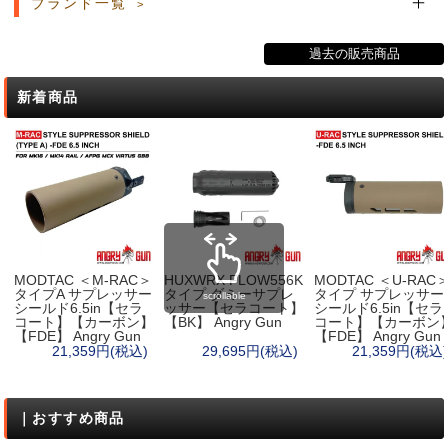
ブランド一覧
過去の販売商品
新着商品
MODTAC ＜M-RAC＞
HUXWRX FLOW556K
MODTAC ＜U-RAC
タイプA サプレッサー
タイプ ダミーサプレ
タイプ サプレッサー
scrollable
シールド6.5in【セラ
ッサー【セラコート】
シールド6.5in【セラ
コート】【カーボン】
【BK】 Angry Gun
コート】【カーボン
【FDE】 Angry Gun
【FDE】 Angry Gun
21,359円(税込)
29,695円(税込)
21,359円(税込)
｜おすすめ商品