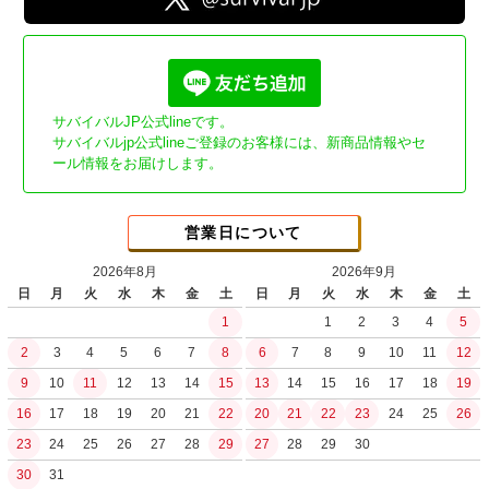
サバイバルJP公式lineです。
サバイバルjp公式lineご登録のお客様には、新商品情報やセ
ール情報をお届けします。
営業日について
2026年8月
2026年9月
日
月
火
水
木
金
土
日
月
火
水
木
金
土
1
1
2
3
4
5
2
3
4
5
6
7
8
6
7
8
9
10
11
12
9
10
11
12
13
14
15
13
14
15
16
17
18
19
16
17
18
19
20
21
22
20
21
22
23
24
25
26
23
24
25
26
27
28
29
27
28
29
30
30
31