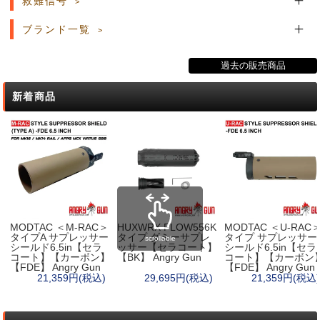
救難信号
ブランド一覧
過去の販売商品
新着商品
MODTAC ＜M-RAC＞
HUXWRX FLOW556K
MODTAC ＜U-RAC
タイプA サプレッサー
タイプ ダミーサプレ
タイプ サプレッサー
scrollable
シールド6.5in【セラ
ッサー【セラコート】
シールド6.5in【セラ
コート】【カーボン】
【BK】 Angry Gun
コート】【カーボン
【FDE】 Angry Gun
【FDE】 Angry Gun
21,359円(税込)
29,695円(税込)
21,359円(税込)