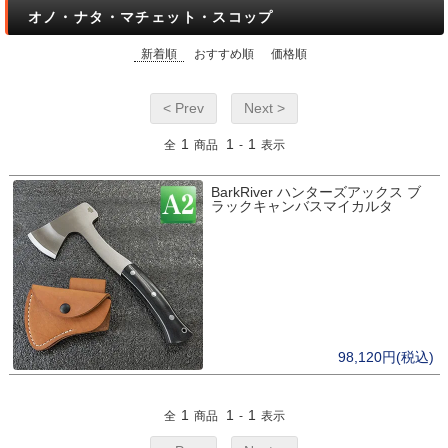
オノ・ナタ・マチェット・スコップ
新着順
おすすめ順
価格順
< Prev
Next >
1
1
1
全
商品
-
表示
BarkRiver ハンターズアックス ブ
ラックキャンバスマイカルタ
98,120円(税込)
1
1
1
全
商品
-
表示