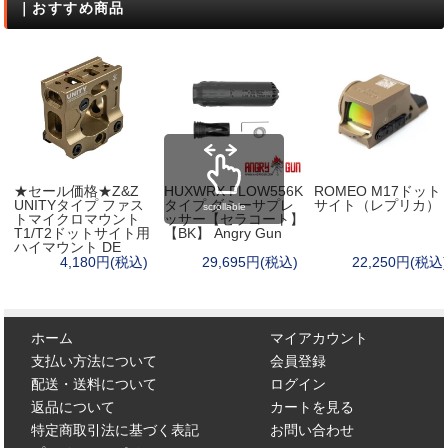
｜おすすめ商品
★セール価格★Z&Z
HUXWRX FLOW556K
ROMEO M17ドット
UNITYタイプ ファス
タイプ ダミーサプレ
サイト（レプリカ）
scrollable
トマイクロマウント
ッサー【セラコート】
T1/T2ドットサイト用
【BK】 Angry Gun
ハイマウント DE
4,180円(税込)
29,695円(税込)
22,250円(税込)
ホーム
マイアカウント
支払い方法について
会員登録
配送・送料について
ログイン
返品について
カートを見る
特定商取引法に基づく表記
お問い合わせ