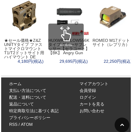
★セール価格★Z&Z
HUXWRX FLOW556K
ROMEO M17ドット
UNITYタイプ ファス
タイプ ダミーサプレ
サイト（レプリカ）
scrollable
トマイクロマウント
ッサー【セラコート】
T1/T2ドットサイト用
【BK】 Angry Gun
ハイマウント DE
4,180円(税込)
29,695円(税込)
22,250円(税込)
ホーム
マイアカウント
支払い方法について
会員登録
配送・送料について
ログイン
返品について
カートを見る
特定商取引法に基づく表記
お問い合わせ
プライバシーポリシー
RSS
/
ATOM