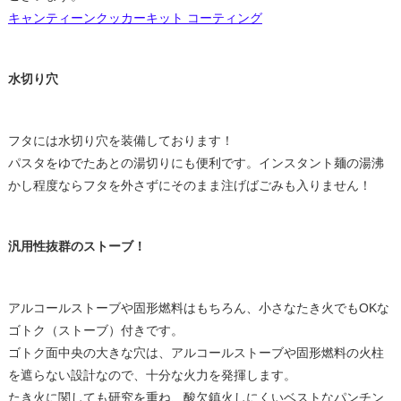
キャンティーンクッカーキット コーティング
水切り穴
フタには水切り穴を装備しております！
パスタをゆでたあとの湯切りにも便利です。インスタント麺の湯沸
かし程度ならフタを外さずにそのまま注げばごみも入りません！
汎用性抜群のストーブ！
アルコールストーブや固形燃料はもちろん、小さなたき火でもOKな
ゴトク（ストーブ）付きです。
ゴトク面中央の大きな穴は、アルコールストーブや固形燃料の火柱
を遮らない設計なので、十分な火力を発揮します。
たき火に関しても研究を重ね、酸欠鎮火しにくいベストなパンチン