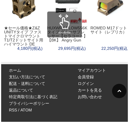
★セール価格★Z&Z
HUXWRX FLOW556K
ROMEO M17ドット
UNITYタイプ ファス
タイプ ダミーサプレ
サイト（レプリカ）
scrollable
トマイクロマウント
ッサー【セラコート】
T1/T2ドットサイト用
【BK】 Angry Gun
ハイマウント DE
4,180円(税込)
29,695円(税込)
22,250円(税込)
ホーム
マイアカウント
支払い方法について
会員登録
配送・送料について
ログイン
返品について
カートを見る
特定商取引法に基づく表記
お問い合わせ
プライバシーポリシー
RSS
/
ATOM