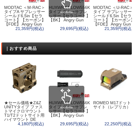
MODTAC ＜M-RAC＞
HUXWRX FLOW556K
MODTAC ＜U-RAC
タイプA サプレッサー
タイプ ダミーサプレ
タイプ サプレッサー
scrollable
シールド6.5in【セラ
ッサー【セラコート】
シールド6.5in【セラ
コート】【カーボン】
【BK】 Angry Gun
コート】【カーボン
【FDE】 Angry Gun
【FDE】 Angry Gun
21,359円(税込)
29,695円(税込)
21,359円(税込)
｜おすすめ商品
★セール価格★Z&Z
HUXWRX FLOW556K
ROMEO M17ドット
UNITYタイプ ファス
タイプ ダミーサプレ
サイト（レプリカ）
scrollable
トマイクロマウント
ッサー【セラコート】
T1/T2ドットサイト用
【BK】 Angry Gun
ハイマウント DE
4,180円(税込)
29,695円(税込)
22,250円(税込)