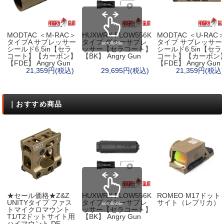
MODTAC ＜M-RAC＞
HUXWRX FLOW556K
MODTAC ＜U-RAC
タイプA サプレッサー
タイプ ダミーサプレ
タイプ サプレッサー
scrollable
シールド6.5in【セラ
ッサー【セラコート】
シールド6.5in【セラ
コート】【カーボン】
【BK】 Angry Gun
コート】【カーボン
【FDE】 Angry Gun
【FDE】 Angry Gun
21,359円(税込)
29,695円(税込)
21,359円(税込)
｜おすすめ商品
★セール価格★Z&Z
HUXWRX FLOW556K
ROMEO M17ドット
UNITYタイプ ファス
タイプ ダミーサプレ
サイト（レプリカ）
scrollable
トマイクロマウント
ッサー【セラコート】
T1/T2ドットサイト用
【BK】 Angry Gun
ハイマウント DE