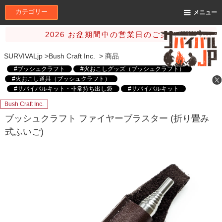
カテゴリー
メニュー
2026 お盆期間中の営業日のご案内
SURVIVALjp
>
Bush Craft Inc.
>
商品
#ブッシュクラフト
#火おこしグッズ（ブッシュクラフト）
#火おこし道具（ブッシュクラフト）
#サバイバルキット・非常持ち出し袋
#サバイバルキット
#火の確保
#着火道具
#メタルマッチ・ファイヤースチール
Bush Craft Inc.
#Bush Craft Inc.（ブッシュクラフト株式会社）
ブッシュクラフト ファイヤーブラスター (折り畳み
#サバイバルjp オリジナル
#Bush Craft Inc.（ブッシュクラフト株式会社）
式ふいご)