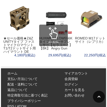
★セール価格★Z&Z
HUXWRX FLOW556K
ROMEO M17ドット
UNITYタイプ ファス
タイプ ダミーサプレ
サイト（レプリカ）
scrollable
トマイクロマウント
ッサー【セラコート】
T1/T2ドットサイト用
【BK】 Angry Gun
ハイマウント DE
4,180円(税込)
29,695円(税込)
22,250円(税込)
ホーム
マイアカウント
支払い方法について
会員登録
配送・送料について
ログイン
返品について
カートを見る
特定商取引法に基づく表記
お問い合わせ
プライバシーポリシー
RSS
/
ATOM