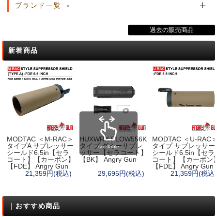
ブランド一覧
過去の販売商品
新着商品
MODTAC ＜M-RAC＞
HUXWRX FLOW556K
MODTAC ＜U-RAC
タイプA サプレッサー
タイプ ダミーサプレ
タイプ サプレッサー
scrollable
シールド6.5in【セラ
ッサー【セラコート】
シールド6.5in【セラ
コート】【カーボン】
【BK】 Angry Gun
コート】【カーボン
【FDE】 Angry Gun
【FDE】 Angry Gun
21,359円(税込)
29,695円(税込)
21,359円(税込)
｜おすすめ商品