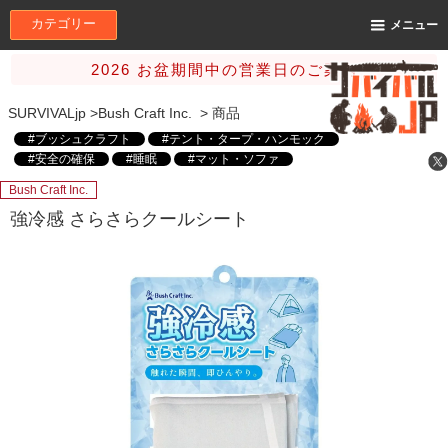
カテゴリー
メニュー
2026 お盆期間中の営業日のご案内
SURVIVALjp
>
Bush Craft Inc.
>
商品
#ブッシュクラフト
#テント・タープ・ハンモック
#安全の確保
#睡眠
#マット・ソファ
Bush Craft Inc.
強冷感 さらさらクールシート