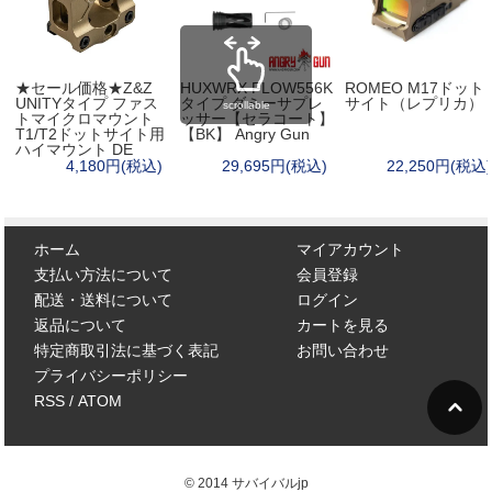
★セール価格★Z&Z
HUXWRX FLOW556K
ROMEO M17ドット
UNITYタイプ ファス
タイプ ダミーサプレ
サイト（レプリカ）
scrollable
トマイクロマウント
ッサー【セラコート】
T1/T2ドットサイト用
【BK】 Angry Gun
ハイマウント DE
4,180円(税込)
29,695円(税込)
22,250円(税込)
ホーム
マイアカウント
支払い方法について
会員登録
配送・送料について
ログイン
返品について
カートを見る
特定商取引法に基づく表記
お問い合わせ
プライバシーポリシー
RSS
/
ATOM
© 2014 サバイバルjp