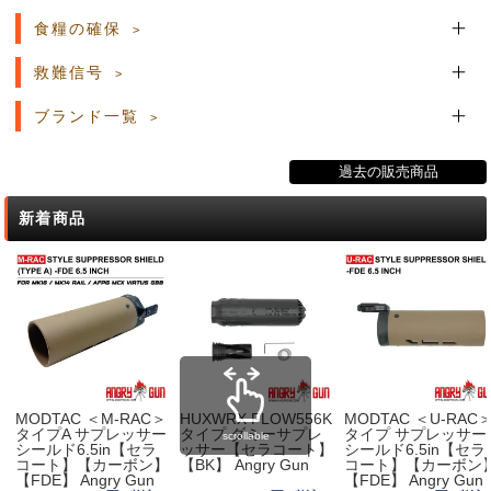
食糧の確保
救難信号
ブランド一覧
過去の販売商品
新着商品
MODTAC ＜M-RAC＞
HUXWRX FLOW556K
MODTAC ＜U-RAC
タイプA サプレッサー
タイプ ダミーサプレ
タイプ サプレッサー
scrollable
シールド6.5in【セラ
ッサー【セラコート】
シールド6.5in【セラ
コート】【カーボン】
【BK】 Angry Gun
コート】【カーボン
【FDE】 Angry Gun
【FDE】 Angry Gun