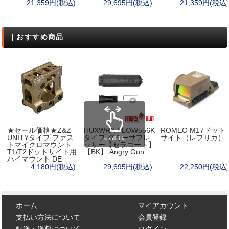
21,359円(税込)
29,695円(税込)
21,359円(税込)
｜おすすめ商品
★セール価格★Z&Z
HUXWRX FLOW556K
ROMEO M17ドット
UNITYタイプ ファス
タイプ ダミーサプレ
サイト（レプリカ）
scrollable
トマイクロマウント
ッサー【セラコート】
T1/T2ドットサイト用
【BK】 Angry Gun
ハイマウント DE
4,180円(税込)
29,695円(税込)
22,250円(税込)
ホーム
マイアカウント
支払い方法について
会員登録